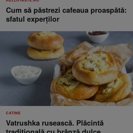
HELLOTASTE.RO
Cum să păstrezi cafeaua proaspătă:
sfatul experților
CATINE
Vatrushka rusească. Plăcintă
tradițională cu brânză dulce