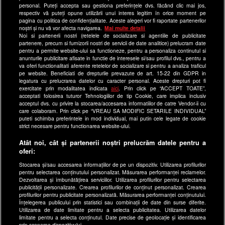
Echipa editorială
personal. Puteți accepta sau gestiona preferințele dvs. făcând clic mai jos,
respectiv vă puteți opune utilizării unui interes legitim în orice moment pe
pagina cu politica de confidențialitate. Aceste alegeri vor fi raportate partenerilor
Site-uri Antena Group
noștri și nu vă vor afecta navigarea.
Mai multe detalii
Noi si partenerii nostri (retelele de socializare si agentiile de publicitate
a1.ro
partenere, precum si furnizorii nostri de servicii de date analitice) prelucram date
pentru a permite website-ului sa functioneze, pentru a personaliza continutul si
antenastars.ro
anunturile publicitare afisate in functie de interesele si/sau profilul dvs., pentru a
as.ro
va oferi functionalitati aferente retelelor de socializare si pentru a analiza traficul
pe website. Beneficiati de drepturile prevazute de art. 15-22 din GDPR in
catine.ro
legatura cu prelucrarea datelor cu caracter personal. Aceste drepturi pot fi
exercitate prin modalitatea indicata
aici
. Prin click pe “ACCEPT TOATE”,
chefi.ro
acceptati folosirea tuturor Tehnologiilor de tip Cookie, care implica inclusiv
acceptul dvs. cu privire la stocarea/accesarea informatiilor de catre Vendor-ii cu
deparinti.ro
care colaboram. Prin click pe “VREAU SA MODIFIC SETARILE INDIVIDUAL”
puteti schimba preferintele in mod individual, mai putin cele legate de cookie
medicool.ro
strict necesare pentru functionarea website-ului.
observatornews.ro
Atât noi, cât și partenerii noștri prelucrăm datele pentru a
spynews.ro
oferi:
useit.ro
Stocarea și/sau accesarea informațiilor de pe un dispozitiv. Utilizarea profilurilor
pentru selectarea conținutului personalizat. Măsurarea performanței reclamelor.
retetefeldefel.ro
Dezvoltarea și îmbunătățirea serviciilor. Utilizarea profilurilor pentru selectarea
zutv.ro
publicității personalizate. Crearea profilurilor de conținut personalizat. Crearea
profilurilor pentru publicitate personalizată. Măsurarea performanței conținutului.
Trends AntenaPLAY
Înțelegerea publicului prin statistici sau combinații de date din surse diferite.
Utilizarea de date limitate pentru a selecta publicitatea. Utilizarea datelor
AntenaPLAY
limitate pentru a selecta conținutul. Date precise de geolocație și identificarea
prin scanarea dispozitivului.