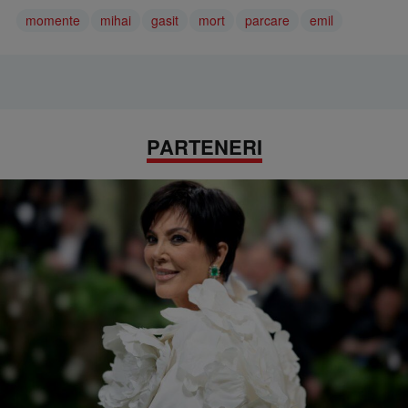
momente
mihai
gasit
mort
parcare
emil
PARTENERI