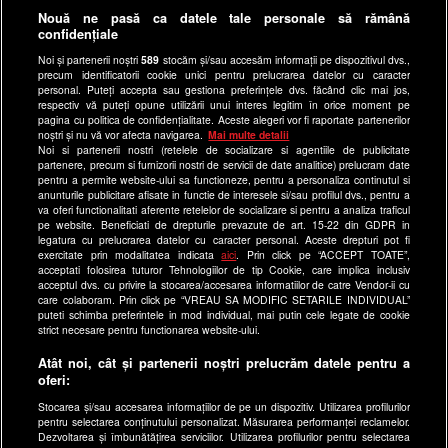
Anunturi gratuite pe Lajumate.ro
Nouă ne pasă ca datele tale personale să rămână
confidențiale
Ultimele Stiri
Noi și partenerii noștri
589
stocăm și/sau accesăm informații pe dispozitivul dvs.,
Program Happy Channel
precum identificatorii cookie unici pentru prelucrarea datelor cu caracter
Echipa editorială
personal. Puteți accepta sau gestiona preferințele dvs. făcând clic mai jos,
respectiv vă puteți opune utilizării unui interes legitim în orice moment pe
pagina cu politica de confidențialitate. Aceste alegeri vor fi raportate partenerilor
Site-uri Antena Group
noștri și nu vă vor afecta navigarea.
Mai multe detalii
Noi si partenerii nostri (retelele de socializare si agentiile de publicitate
a1.ro
partenere, precum si furnizorii nostri de servicii de date analitice) prelucram date
pentru a permite website-ului sa functioneze, pentru a personaliza continutul si
antenastars.ro
anunturile publicitare afisate in functie de interesele si/sau profilul dvs., pentru a
as.ro
va oferi functionalitati aferente retelelor de socializare si pentru a analiza traficul
pe website. Beneficiati de drepturile prevazute de art. 15-22 din GDPR in
catine.ro
legatura cu prelucrarea datelor cu caracter personal. Aceste drepturi pot fi
exercitate prin modalitatea indicata
aici
. Prin click pe “ACCEPT TOATE”,
chefi.ro
acceptati folosirea tuturor Tehnologiilor de tip Cookie, care implica inclusiv
acceptul dvs. cu privire la stocarea/accesarea informatiilor de catre Vendor-ii cu
deparinti.ro
care colaboram. Prin click pe “VREAU SA MODIFIC SETARILE INDIVIDUAL”
puteti schimba preferintele in mod individual, mai putin cele legate de cookie
medicool.ro
strict necesare pentru functionarea website-ului.
observatornews.ro
Atât noi, cât și partenerii noștri prelucrăm datele pentru a
spynews.ro
oferi:
useit.ro
Stocarea și/sau accesarea informațiilor de pe un dispozitiv. Utilizarea profilurilor
pentru selectarea conținutului personalizat. Măsurarea performanței reclamelor.
retetefeldefel.ro
Dezvoltarea și îmbunătățirea serviciilor. Utilizarea profilurilor pentru selectarea