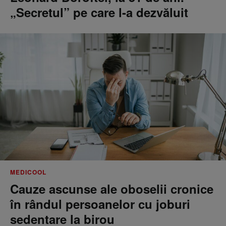
„Secretul” pe care l-a dezvăluit
MEDICOOL
Cauze ascunse ale oboselii cronice
în rândul persoanelor cu joburi
sedentare la birou