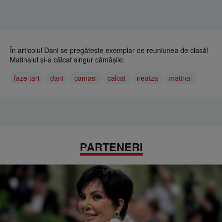
În articolul Dani se pregăteşte exemplar de reuniunea de clasă!
Matinalul şi-a călcat singur cămăşile:
faze tari
dani
camasi
calcat
neatza
matinal
PARTENERI