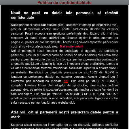
Politica de confidentialitate
Anunturi gratuite pe Lajumate.ro
Nouă ne pasă ca datele tale personale să rămână
confidențiale
Ultimele Stiri
Noi și partenerii noștri
589
stocăm și/sau accesăm informații pe dispozitivul dvs.,
Program Happy Channel
precum identificatorii cookie unici pentru prelucrarea datelor cu caracter
Echipa editorială
personal. Puteți accepta sau gestiona preferințele dvs. făcând clic mai jos,
respectiv vă puteți opune utilizării unui interes legitim în orice moment pe
pagina cu politica de confidențialitate. Aceste alegeri vor fi raportate partenerilor
Site-uri Antena Group
noștri și nu vă vor afecta navigarea.
Mai multe detalii
Noi si partenerii nostri (retelele de socializare si agentiile de publicitate
a1.ro
partenere, precum si furnizorii nostri de servicii de date analitice) prelucram date
pentru a permite website-ului sa functioneze, pentru a personaliza continutul si
antenastars.ro
anunturile publicitare afisate in functie de interesele si/sau profilul dvs., pentru a
as.ro
va oferi functionalitati aferente retelelor de socializare si pentru a analiza traficul
pe website. Beneficiati de drepturile prevazute de art. 15-22 din GDPR in
catine.ro
legatura cu prelucrarea datelor cu caracter personal. Aceste drepturi pot fi
exercitate prin modalitatea indicata
aici
. Prin click pe “ACCEPT TOATE”,
chefi.ro
acceptati folosirea tuturor Tehnologiilor de tip Cookie, care implica inclusiv
acceptul dvs. cu privire la stocarea/accesarea informatiilor de catre Vendor-ii cu
deparinti.ro
care colaboram. Prin click pe “VREAU SA MODIFIC SETARILE INDIVIDUAL”
puteti schimba preferintele in mod individual, mai putin cele legate de cookie
medicool.ro
strict necesare pentru functionarea website-ului.
observatornews.ro
Atât noi, cât și partenerii noștri prelucrăm datele pentru a
spynews.ro
oferi:
useit.ro
Stocarea și/sau accesarea informațiilor de pe un dispozitiv. Utilizarea profilurilor
pentru selectarea conținutului personalizat. Măsurarea performanței reclamelor.