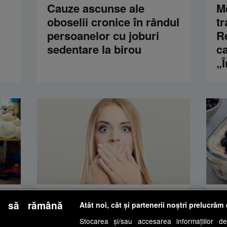
Cauze ascunse ale
M
oboselii cronice în rândul
t
persoanelor cu joburi
Re
sedentare la birou
ca
„
MEDICOOL
HE
e să rămână
Atât noi, cât și partenerii noștri prelucrăm 
Happy Channel | 2
Ti
Stocarea și/sau accesarea informațiilor de
af