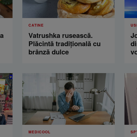
CATINE
US
ua
Vatrushka rusească.
Jo
Plăcintă tradițională cu
di
brânză dulce
vo
MEDICOOL
SP