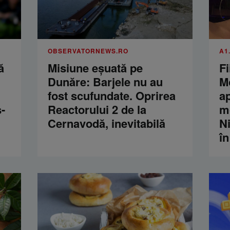
OBSERVATORNEWS.RO
A1
ă
Misiune eșuată pe
Fi
Dunăre: Barjele nu au
M
fost scufundate. Oprirea
a
-
Reactorului 2 de la
m
Cernavodă, inevitabilă
Ni
în