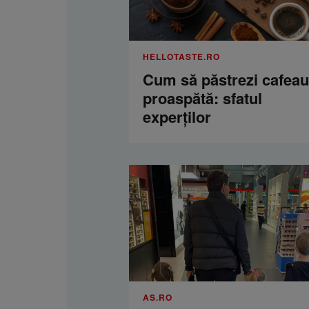
HELLOTASTE.RO
Cum să păstrezi cafea
proaspătă: sfatul
experților
AS.RO