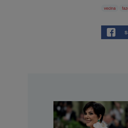
vecina
faz
S