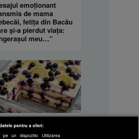
esajul emoționant
ransmis de mama
becăi, fetița din Bacău
re și-a pierdut viața:
Îngerașul meu…”
LLOTASTE
datele pentru a oferi:
ramisu cu lămâie și
 pe un dispozitiv. Utilizarea
ine. O reinterpretare de