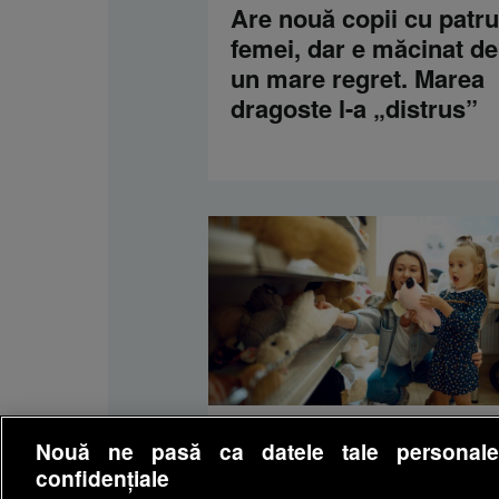
Are nouă copii cu patru
femei, dar e măcinat de
un mare regret. Marea
dragoste l-a „distrus”
DEPARINTI
Nouă ne pasă ca datele tale personal
Dezvoltarea intuiției la
confidențiale
copii: Cum să-ți înveți