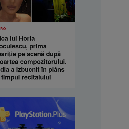
.RO
ica lui Horia
oculescu, prima
pariție pe scenă după
oartea compozitorului.
dia a izbucnit în plâns
 timpul recitalului