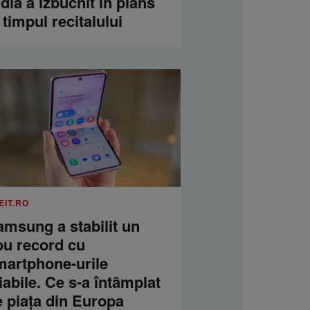
dia a izbucnit în plâns
 timpul recitalului
EIT.RO
amsung a stabilit un
ou record cu
martphone-urile
iabile. Ce s-a întâmplat
e piața din Europa