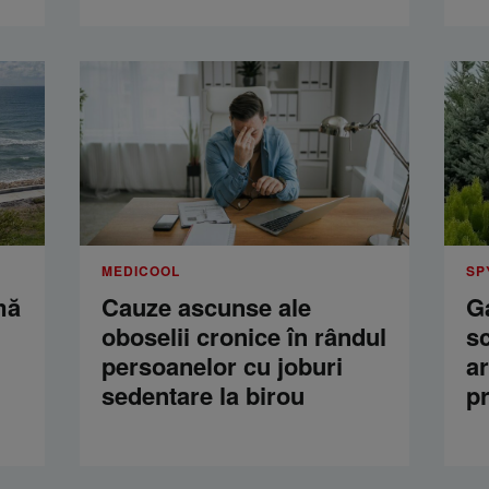
MEDICOOL
SP
mă
Cauze ascunse ale
Ga
oboselii cronice în rândul
s
persoanelor cu joburi
a
sedentare la birou
p