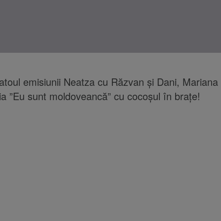
platoul emisiunii Neatza cu Răzvan și Dani, Mariana
a ”Eu sunt moldoveancă” cu cocoșul în brațe!