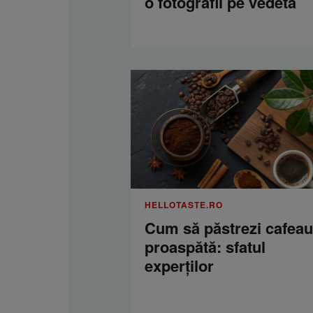
o fotografii pe vedetă
HELLOTASTE.RO
Cum să păstrezi cafea
proaspătă: sfatul
experților