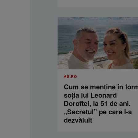
AS.RO
Cum se menţine în for
soţia lui Leonard
Doroftei, la 51 de ani.
„Secretul” pe care l-a
dezvăluit