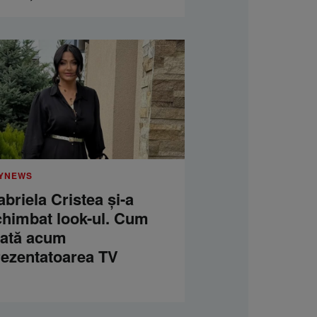
YNEWS
briela Cristea și-a
chimbat look-ul. Cum
rată acum
rezentatoarea TV