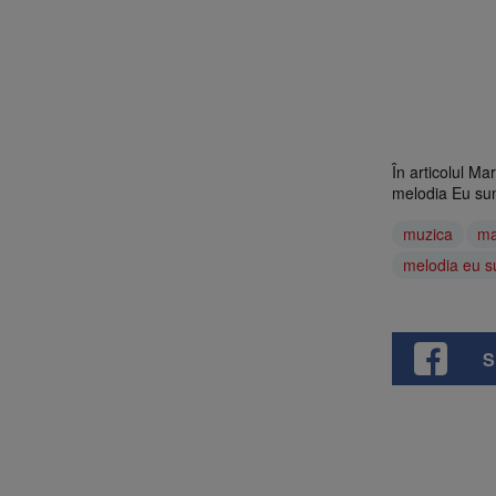
În articolul Ma
melodia Eu su
muzica
ma
melodia eu 
S