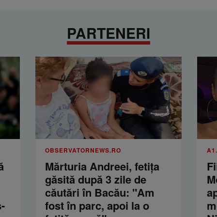
PARTENERI
OBSERVATORNEWS.RO
A1
ă
Mărturia Andreei, fetiţa
Fi
găsită după 3 zile de
M
căutări în Bacău: "Am
a
-
fost în parc, apoi la o
m