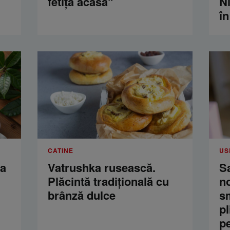
fetiţă acasă"
Ni
în
CATINE
US
ua
Vatrushka rusească.
S
Plăcintă tradițională cu
n
brânză dulce
s
pl
p