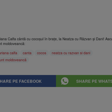
riana Calfa cântă cu cocoșul în brațe, la Neatza cu Răzvan și Dani! Ascu
nt moldoveancă:
riana calfa
canta
cocos
neatza cu razvan si dani
sunt moldoveancă
HARE PE FACEBOOK
SHARE PE WHAT