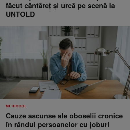
făcut cântăreţ şi urcă pe scenă la
UNTOLD
MEDICOOL
Cauze ascunse ale oboselii cronice
în rândul persoanelor cu joburi