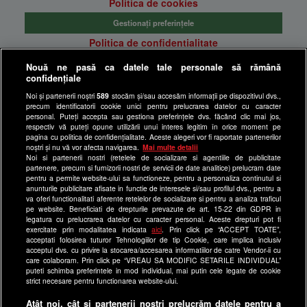
Politica de cookies
Gestionați preferințele
Politica de confidentialitate
Anunturi gratuite pe Lajumate.ro
Nouă ne pasă ca datele tale personale să rămână
confidențiale
Ultimele Stiri
Noi și partenerii noștri
589
stocăm și/sau accesăm informații pe dispozitivul dvs.,
Program Happy Channel
precum identificatorii cookie unici pentru prelucrarea datelor cu caracter
Echipa editorială
personal. Puteți accepta sau gestiona preferințele dvs. făcând clic mai jos,
respectiv vă puteți opune utilizării unui interes legitim în orice moment pe
pagina cu politica de confidențialitate. Aceste alegeri vor fi raportate partenerilor
Site-uri Antena Group
noștri și nu vă vor afecta navigarea.
Mai multe detalii
Noi si partenerii nostri (retelele de socializare si agentiile de publicitate
a1.ro
partenere, precum si furnizorii nostri de servicii de date analitice) prelucram date
pentru a permite website-ului sa functioneze, pentru a personaliza continutul si
antenastars.ro
anunturile publicitare afisate in functie de interesele si/sau profilul dvs., pentru a
as.ro
va oferi functionalitati aferente retelelor de socializare si pentru a analiza traficul
pe website. Beneficiati de drepturile prevazute de art. 15-22 din GDPR in
catine.ro
legatura cu prelucrarea datelor cu caracter personal. Aceste drepturi pot fi
exercitate prin modalitatea indicata
aici
. Prin click pe “ACCEPT TOATE”,
chefi.ro
acceptati folosirea tuturor Tehnologiilor de tip Cookie, care implica inclusiv
acceptul dvs. cu privire la stocarea/accesarea informatiilor de catre Vendor-ii cu
deparinti.ro
care colaboram. Prin click pe “VREAU SA MODIFIC SETARILE INDIVIDUAL”
puteti schimba preferintele in mod individual, mai putin cele legate de cookie
medicool.ro
strict necesare pentru functionarea website-ului.
observatornews.ro
Atât noi, cât și partenerii noștri prelucrăm datele pentru a