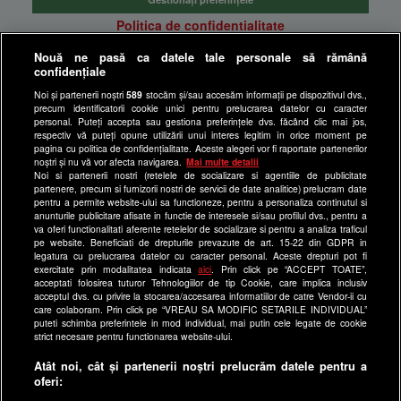
Politica de confidentialitate
Anunturi gratuite pe Lajumate.ro
Nouă ne pasă ca datele tale personale să rămână
confidențiale
Ultimele Stiri
Noi și partenerii noștri
589
stocăm și/sau accesăm informații pe dispozitivul dvs.,
Program Happy Channel
precum identificatorii cookie unici pentru prelucrarea datelor cu caracter
Echipa editorială
personal. Puteți accepta sau gestiona preferințele dvs. făcând clic mai jos,
respectiv vă puteți opune utilizării unui interes legitim în orice moment pe
pagina cu politica de confidențialitate. Aceste alegeri vor fi raportate partenerilor
Site-uri Antena Group
noștri și nu vă vor afecta navigarea.
Mai multe detalii
Noi si partenerii nostri (retelele de socializare si agentiile de publicitate
a1.ro
partenere, precum si furnizorii nostri de servicii de date analitice) prelucram date
pentru a permite website-ului sa functioneze, pentru a personaliza continutul si
antenastars.ro
anunturile publicitare afisate in functie de interesele si/sau profilul dvs., pentru a
as.ro
va oferi functionalitati aferente retelelor de socializare si pentru a analiza traficul
pe website. Beneficiati de drepturile prevazute de art. 15-22 din GDPR in
catine.ro
legatura cu prelucrarea datelor cu caracter personal. Aceste drepturi pot fi
exercitate prin modalitatea indicata
aici
. Prin click pe “ACCEPT TOATE”,
chefi.ro
acceptati folosirea tuturor Tehnologiilor de tip Cookie, care implica inclusiv
acceptul dvs. cu privire la stocarea/accesarea informatiilor de catre Vendor-ii cu
deparinti.ro
care colaboram. Prin click pe “VREAU SA MODIFIC SETARILE INDIVIDUAL”
puteti schimba preferintele in mod individual, mai putin cele legate de cookie
medicool.ro
strict necesare pentru functionarea website-ului.
observatornews.ro
Atât noi, cât și partenerii noștri prelucrăm datele pentru a
spynews.ro
oferi:
useit.ro