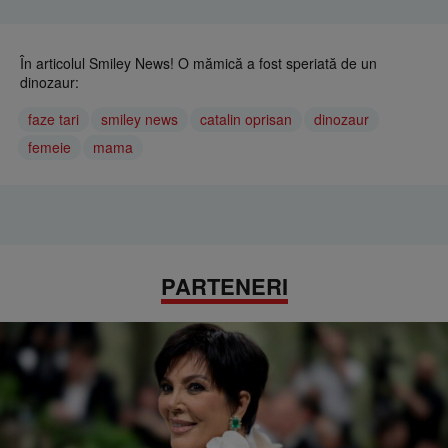
În articolul Smiley News! O mămică a fost speriată de un
dinozaur:
faze tari
smiley news
catalin oprisan
dinozaur
femeie
mama
PARTENERI