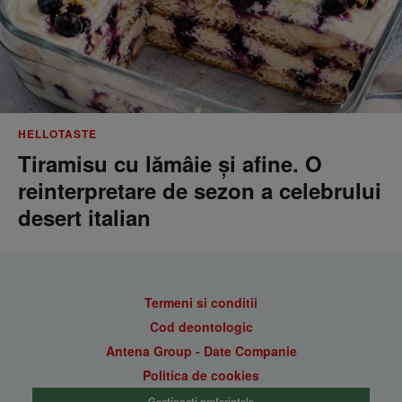
HELLOTASTE
Tiramisu cu lămâie și afine. O
reinterpretare de sezon a celebrului
desert italian
Termeni si conditii
Cod deontologic
Antena Group - Date Companie
Politica de cookies
Gestionați preferințele