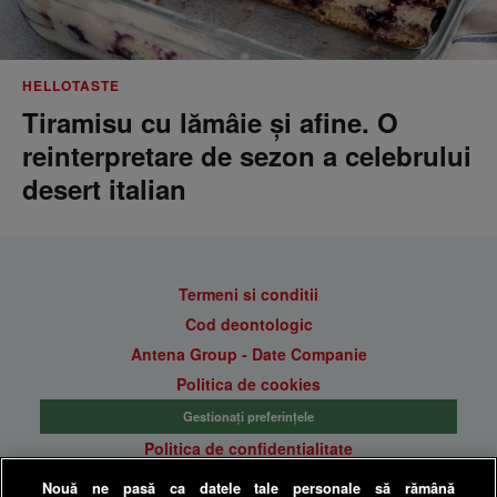
HELLOTASTE
Tiramisu cu lămâie și afine. O
reinterpretare de sezon a celebrului
desert italian
Termeni si conditii
Cod deontologic
Antena Group - Date Companie
Politica de cookies
Gestionați preferințele
Politica de confidentialitate
Anunturi gratuite pe Lajumate.ro
Nouă ne pasă ca datele tale personale să rămână