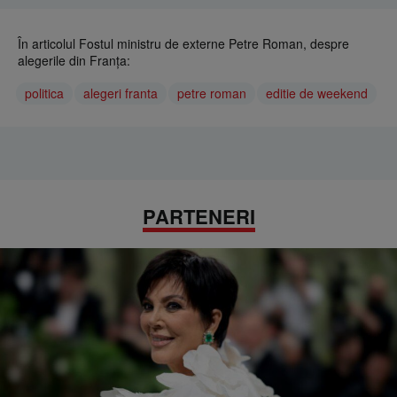
În articolul Fostul ministru de externe Petre Roman, despre
alegerile din Franţa:
politica
alegeri franta
petre roman
editie de weekend
PARTENERI