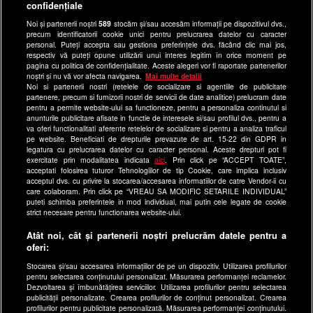
confidențiale
Ultimele Stiri
Noi și partenerii noștri
589
stocăm și/sau accesăm informații pe dispozitivul dvs.,
Program Happy Channel
precum identificatorii cookie unici pentru prelucrarea datelor cu caracter
Echipa editorială
personal. Puteți accepta sau gestiona preferințele dvs. făcând clic mai jos,
respectiv vă puteți opune utilizării unui interes legitim în orice moment pe
pagina cu politica de confidențialitate. Aceste alegeri vor fi raportate partenerilor
Site-uri Antena Group
noștri și nu vă vor afecta navigarea.
Mai multe detalii
Noi si partenerii nostri (retelele de socializare si agentiile de publicitate
a1.ro
partenere, precum si furnizorii nostri de servicii de date analitice) prelucram date
pentru a permite website-ului sa functioneze, pentru a personaliza continutul si
antenastars.ro
anunturile publicitare afisate in functie de interesele si/sau profilul dvs., pentru a
as.ro
va oferi functionalitati aferente retelelor de socializare si pentru a analiza traficul
pe website. Beneficiati de drepturile prevazute de art. 15-22 din GDPR in
catine.ro
legatura cu prelucrarea datelor cu caracter personal. Aceste drepturi pot fi
exercitate prin modalitatea indicata
aici
. Prin click pe “ACCEPT TOATE”,
chefi.ro
acceptati folosirea tuturor Tehnologiilor de tip Cookie, care implica inclusiv
acceptul dvs. cu privire la stocarea/accesarea informatiilor de catre Vendor-ii cu
deparinti.ro
care colaboram. Prin click pe “VREAU SA MODIFIC SETARILE INDIVIDUAL”
puteti schimba preferintele in mod individual, mai putin cele legate de cookie
medicool.ro
strict necesare pentru functionarea website-ului.
observatornews.ro
Atât noi, cât și partenerii noștri prelucrăm datele pentru a
spynews.ro
oferi:
useit.ro
Stocarea și/sau accesarea informațiilor de pe un dispozitiv. Utilizarea profilurilor
pentru selectarea conținutului personalizat. Măsurarea performanței reclamelor.
retetefeldefel.ro
Dezvoltarea și îmbunătățirea serviciilor. Utilizarea profilurilor pentru selectarea
zutv.ro
publicității personalizate. Crearea profilurilor de conținut personalizat. Crearea
profilurilor pentru publicitate personalizată. Măsurarea performanței conținutului.