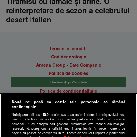
Tiramisu cu lămâie și afine. O
reinterpretare de sezon a celebrului
desert italian
Termeni si conditii
Cod deontologic
Antena Group - Date Companie
Politica de cookies
Gestionați preferințele
Politica de confidentialitate
Anunturi gratuite pe Lajumate.ro
Nouă ne pasă ca datele tale personale să rămână
confidențiale
Ultimele Stiri
Noi și partenerii noștri
589
stocăm și/sau accesăm informații pe dispozitivul dvs.,
Program Happy Channel
precum identificatorii cookie unici pentru prelucrarea datelor cu caracter
Echipa editorială
personal. Puteți accepta sau gestiona preferințele dvs. făcând clic mai jos,
respectiv vă puteți opune utilizării unui interes legitim în orice moment pe
pagina cu politica de confidențialitate. Aceste alegeri vor fi raportate partenerilor
Site-uri Antena Group