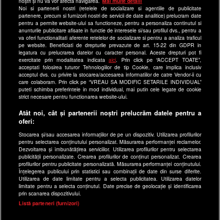
noștri și nu vă vor afecta navigarea.
Mai multe detalii
Noi si partenerii nostri (retelele de socializare si agentiile de publicitate
a1.ro
partenere, precum si furnizorii nostri de servicii de date analitice) prelucram date
pentru a permite website-ului sa functioneze, pentru a personaliza continutul si
antenastars.ro
anunturile publicitare afisate in functie de interesele si/sau profilul dvs., pentru a
as.ro
va oferi functionalitati aferente retelelor de socializare si pentru a analiza traficul
pe website. Beneficiati de drepturile prevazute de art. 15-22 din GDPR in
catine.ro
legatura cu prelucrarea datelor cu caracter personal. Aceste drepturi pot fi
exercitate prin modalitatea indicata
aici
. Prin click pe “ACCEPT TOATE”,
chefi.ro
acceptati folosirea tuturor Tehnologiilor de tip Cookie, care implica inclusiv
acceptul dvs. cu privire la stocarea/accesarea informatiilor de catre Vendor-ii cu
deparinti.ro
care colaboram. Prin click pe “VREAU SA MODIFIC SETARILE INDIVIDUAL”
puteti schimba preferintele in mod individual, mai putin cele legate de cookie
medicool.ro
strict necesare pentru functionarea website-ului.
observatornews.ro
Atât noi, cât și partenerii noștri prelucrăm datele pentru a
spynews.ro
oferi:
useit.ro
Stocarea și/sau accesarea informațiilor de pe un dispozitiv. Utilizarea profilurilor
pentru selectarea conținutului personalizat. Măsurarea performanței reclamelor.
retetefeldefel.ro
Dezvoltarea și îmbunătățirea serviciilor. Utilizarea profilurilor pentru selectarea
zutv.ro
publicității personalizate. Crearea profilurilor de conținut personalizat. Crearea
profilurilor pentru publicitate personalizată. Măsurarea performanței conținutului.
Trends AntenaPLAY
Înțelegerea publicului prin statistici sau combinații de date din surse diferite.
Utilizarea de date limitate pentru a selecta publicitatea. Utilizarea datelor
AntenaPLAY
limitate pentru a selecta conținutul. Date precise de geolocație și identificarea
prin scanarea dispozitivului.
x
Listă parteneri (furnizori)
Acest site este creat si administrat de Digital Antena Group.
Toate drepturile rezervate.