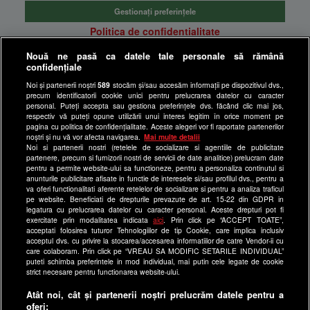
Gestionați preferințele
Politica de confidentialitate
Anunturi gratuite pe Lajumate.ro
Nouă ne pasă ca datele tale personale să rămână
confidențiale
Ultimele Stiri
Noi și partenerii noștri
589
stocăm și/sau accesăm informații pe dispozitivul dvs.,
Program Happy Channel
precum identificatorii cookie unici pentru prelucrarea datelor cu caracter
Echipa editorială
personal. Puteți accepta sau gestiona preferințele dvs. făcând clic mai jos,
respectiv vă puteți opune utilizării unui interes legitim în orice moment pe
pagina cu politica de confidențialitate. Aceste alegeri vor fi raportate partenerilor
Site-uri Antena Group
noștri și nu vă vor afecta navigarea.
Mai multe detalii
Noi si partenerii nostri (retelele de socializare si agentiile de publicitate
a1.ro
partenere, precum si furnizorii nostri de servicii de date analitice) prelucram date
pentru a permite website-ului sa functioneze, pentru a personaliza continutul si
antenastars.ro
anunturile publicitare afisate in functie de interesele si/sau profilul dvs., pentru a
as.ro
va oferi functionalitati aferente retelelor de socializare si pentru a analiza traficul
pe website. Beneficiati de drepturile prevazute de art. 15-22 din GDPR in
catine.ro
legatura cu prelucrarea datelor cu caracter personal. Aceste drepturi pot fi
exercitate prin modalitatea indicata
aici
. Prin click pe “ACCEPT TOATE”,
chefi.ro
acceptati folosirea tuturor Tehnologiilor de tip Cookie, care implica inclusiv
acceptul dvs. cu privire la stocarea/accesarea informatiilor de catre Vendor-ii cu
deparinti.ro
care colaboram. Prin click pe “VREAU SA MODIFIC SETARILE INDIVIDUAL”
puteti schimba preferintele in mod individual, mai putin cele legate de cookie
medicool.ro
strict necesare pentru functionarea website-ului.
observatornews.ro
Atât noi, cât și partenerii noștri prelucrăm datele pentru a
spynews.ro
oferi: