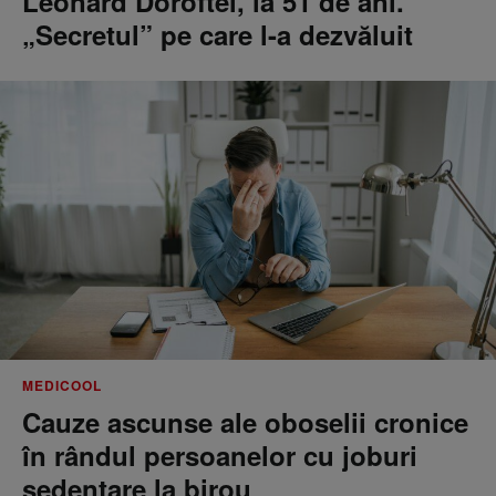
Leonard Doroftei, la 51 de ani.
„Secretul” pe care l-a dezvăluit
MEDICOOL
Cauze ascunse ale oboselii cronice
în rândul persoanelor cu joburi
sedentare la birou