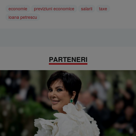
economie
previziuni economice
salarii
taxe
ioana petrescu
PARTENERI