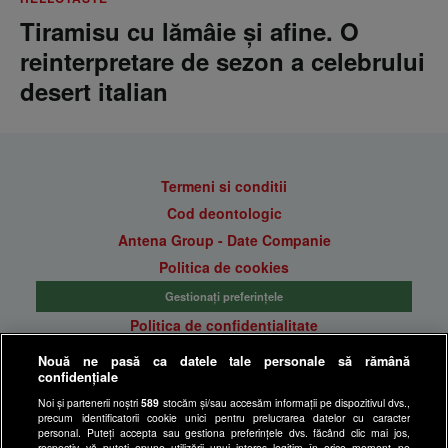
Tiramisu cu lămâie și afine. O
reinterpretare de sezon a celebrului
desert italian
Termeni si conditii
Cod deontologic
Antena Group - Date Companie
Politica de cookies
Gestionați preferințele
Politica de confidentialitate
Anunturi gratuite pe Lajumate.ro
Nouă ne pasă ca datele tale personale să rămână
confidențiale
Ultimele Stiri
Noi și partenerii noștri
589
stocăm și/sau accesăm informații pe dispozitivul dvs.,
Program Happy Channel
precum identificatorii cookie unici pentru prelucrarea datelor cu caracter
Echipa editorială
personal. Puteți accepta sau gestiona preferințele dvs. făcând clic mai jos,
respectiv vă puteți opune utilizării unui interes legitim în orice moment pe