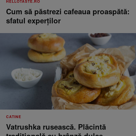
HELLOTASTE.RO
Cum să păstrezi cafeaua proaspătă:
sfatul experților
CATINE
Vatrushka rusească. Plăcintă
tradițională cu brânză dulce