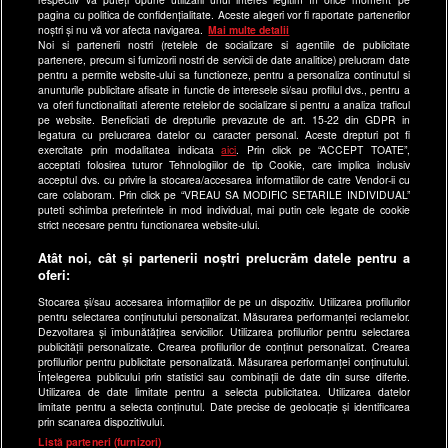
pagina cu politica de confidențialitate. Aceste alegeri vor fi raportate partenerilor
Site-uri Antena Group
noștri și nu vă vor afecta navigarea.
Mai multe detalii
Noi si partenerii nostri (retelele de socializare si agentiile de publicitate
a1.ro
partenere, precum si furnizorii nostri de servicii de date analitice) prelucram date
pentru a permite website-ului sa functioneze, pentru a personaliza continutul si
antenastars.ro
anunturile publicitare afisate in functie de interesele si/sau profilul dvs., pentru a
as.ro
va oferi functionalitati aferente retelelor de socializare si pentru a analiza traficul
pe website. Beneficiati de drepturile prevazute de art. 15-22 din GDPR in
catine.ro
legatura cu prelucrarea datelor cu caracter personal. Aceste drepturi pot fi
exercitate prin modalitatea indicata
aici
. Prin click pe “ACCEPT TOATE”,
chefi.ro
acceptati folosirea tuturor Tehnologiilor de tip Cookie, care implica inclusiv
acceptul dvs. cu privire la stocarea/accesarea informatiilor de catre Vendor-ii cu
deparinti.ro
care colaboram. Prin click pe “VREAU SA MODIFIC SETARILE INDIVIDUAL”
puteti schimba preferintele in mod individual, mai putin cele legate de cookie
medicool.ro
strict necesare pentru functionarea website-ului.
observatornews.ro
Atât noi, cât și partenerii noștri prelucrăm datele pentru a
spynews.ro
oferi:
useit.ro
Stocarea și/sau accesarea informațiilor de pe un dispozitiv. Utilizarea profilurilor
pentru selectarea conținutului personalizat. Măsurarea performanței reclamelor.
retetefeldefel.ro
Dezvoltarea și îmbunătățirea serviciilor. Utilizarea profilurilor pentru selectarea
zutv.ro
publicității personalizate. Crearea profilurilor de conținut personalizat. Crearea
profilurilor pentru publicitate personalizată. Măsurarea performanței conținutului.
Trends AntenaPLAY
Înțelegerea publicului prin statistici sau combinații de date din surse diferite.
Utilizarea de date limitate pentru a selecta publicitatea. Utilizarea datelor
AntenaPLAY
limitate pentru a selecta conținutul. Date precise de geolocație și identificarea
prin scanarea dispozitivului.
x
Listă parteneri (furnizori)
Acest site este creat si administrat de Digital Antena Group.