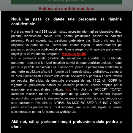
Politica de confidentialitate
Anunturi gratuite pe Lajumate.ro
Nouă ne pasă ca datele tale personale să rămână
confidențiale
Ultimele Stiri
Noi și partenerii noștri
589
stocăm și/sau accesăm informații pe dispozitivul dvs.,
Program Happy Channel
precum identificatorii cookie unici pentru prelucrarea datelor cu caracter
Echipa editorială
personal. Puteți accepta sau gestiona preferințele dvs. făcând clic mai jos,
respectiv vă puteți opune utilizării unui interes legitim în orice moment pe
pagina cu politica de confidențialitate. Aceste alegeri vor fi raportate partenerilor
Site-uri Antena Group
noștri și nu vă vor afecta navigarea.
Mai multe detalii
Noi si partenerii nostri (retelele de socializare si agentiile de publicitate
a1.ro
partenere, precum si furnizorii nostri de servicii de date analitice) prelucram date
pentru a permite website-ului sa functioneze, pentru a personaliza continutul si
antenastars.ro
anunturile publicitare afisate in functie de interesele si/sau profilul dvs., pentru a
as.ro
va oferi functionalitati aferente retelelor de socializare si pentru a analiza traficul
pe website. Beneficiati de drepturile prevazute de art. 15-22 din GDPR in
catine.ro
legatura cu prelucrarea datelor cu caracter personal. Aceste drepturi pot fi
exercitate prin modalitatea indicata
aici
. Prin click pe “ACCEPT TOATE”,
chefi.ro
acceptati folosirea tuturor Tehnologiilor de tip Cookie, care implica inclusiv
acceptul dvs. cu privire la stocarea/accesarea informatiilor de catre Vendor-ii cu
deparinti.ro
care colaboram. Prin click pe “VREAU SA MODIFIC SETARILE INDIVIDUAL”
puteti schimba preferintele in mod individual, mai putin cele legate de cookie
medicool.ro
strict necesare pentru functionarea website-ului.
observatornews.ro
Atât noi, cât și partenerii noștri prelucrăm datele pentru a
spynews.ro
oferi:
useit.ro