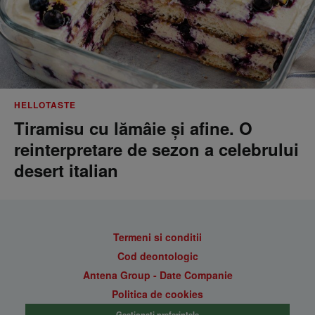
HELLOTASTE
Tiramisu cu lămâie și afine. O
reinterpretare de sezon a celebrului
desert italian
Termeni si conditii
Cod deontologic
Antena Group - Date Companie
Politica de cookies
Gestionați preferințele