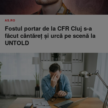
AS.RO
Fostul portar de la CFR Cluj s-a
făcut cântăreţ şi urcă pe scenă la
UNTOLD