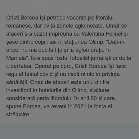
Cristi Borcea îşi petrece vacanţa pe litoralul
românesc, dar evită zonele aglomerate. Omul de
afaceri s-a cazat împreună cu Valentina Pelinel şi
şase dintre copiii săi în staţiunea Olimp. ''Daţi-mi
orice, nu mă duc la fiţe şi la aglomeraţie în
Mamaia'', le-a spus fostul fotbalist jurnaliştilor de la
Libertatea. Operat pe cord, Cristi Borcea îşi face
regulat testul covid şi nu riscă nimic în privinţa
sănătăţii. Omul de afaceri este unul dintre
investitorii în hotelurile din Olimp, staţiune
considerată perla litoralului în anii 80 şi care,
spune Borcea, va reveni în 2021 la fosta ei
strălucire.