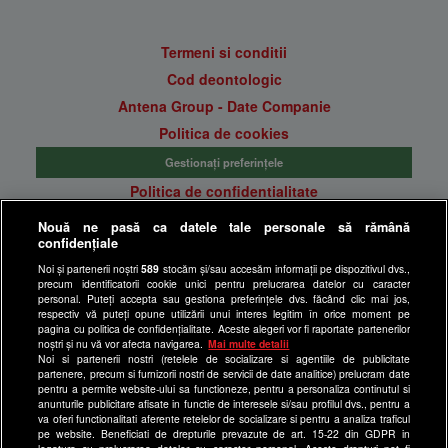
Termeni si conditii
Cod deontologic
Antena Group - Date Companie
Politica de cookies
Gestionați preferințele
Politica de confidentialitate
Anunturi gratuite pe Lajumate.ro
Nouă ne pasă ca datele tale personale să rămână
confidențiale
Ultimele Stiri
Noi și partenerii noștri
589
stocăm și/sau accesăm informații pe dispozitivul dvs.,
Program Happy Channel
precum identificatorii cookie unici pentru prelucrarea datelor cu caracter
Echipa editorială
personal. Puteți accepta sau gestiona preferințele dvs. făcând clic mai jos,
respectiv vă puteți opune utilizării unui interes legitim în orice moment pe
pagina cu politica de confidențialitate. Aceste alegeri vor fi raportate partenerilor
Site-uri Antena Group
noștri și nu vă vor afecta navigarea.
Mai multe detalii
Noi si partenerii nostri (retelele de socializare si agentiile de publicitate
a1.ro
partenere, precum si furnizorii nostri de servicii de date analitice) prelucram date
pentru a permite website-ului sa functioneze, pentru a personaliza continutul si
antenastars.ro
anunturile publicitare afisate in functie de interesele si/sau profilul dvs., pentru a
as.ro
va oferi functionalitati aferente retelelor de socializare si pentru a analiza traficul
pe website. Beneficiati de drepturile prevazute de art. 15-22 din GDPR in
catine.ro