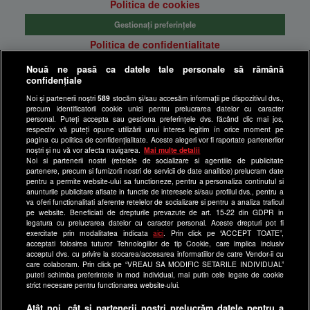
Politica de cookies
Gestionați preferințele
Politica de confidentialitate
Anunturi gratuite pe Lajumate.ro
Nouă ne pasă ca datele tale personale să rămână
confidențiale
Ultimele Stiri
Noi și partenerii noștri
589
stocăm și/sau accesăm informații pe dispozitivul dvs.,
Program Happy Channel
precum identificatorii cookie unici pentru prelucrarea datelor cu caracter
Echipa editorială
personal. Puteți accepta sau gestiona preferințele dvs. făcând clic mai jos,
respectiv vă puteți opune utilizării unui interes legitim în orice moment pe
pagina cu politica de confidențialitate. Aceste alegeri vor fi raportate partenerilor
Site-uri Antena Group
noștri și nu vă vor afecta navigarea.
Mai multe detalii
Noi si partenerii nostri (retelele de socializare si agentiile de publicitate
a1.ro
partenere, precum si furnizorii nostri de servicii de date analitice) prelucram date
pentru a permite website-ului sa functioneze, pentru a personaliza continutul si
antenastars.ro
anunturile publicitare afisate in functie de interesele si/sau profilul dvs., pentru a
as.ro
va oferi functionalitati aferente retelelor de socializare si pentru a analiza traficul
pe website. Beneficiati de drepturile prevazute de art. 15-22 din GDPR in
catine.ro
legatura cu prelucrarea datelor cu caracter personal. Aceste drepturi pot fi
exercitate prin modalitatea indicata
aici
. Prin click pe “ACCEPT TOATE”,
chefi.ro
acceptati folosirea tuturor Tehnologiilor de tip Cookie, care implica inclusiv
acceptul dvs. cu privire la stocarea/accesarea informatiilor de catre Vendor-ii cu
deparinti.ro
care colaboram. Prin click pe “VREAU SA MODIFIC SETARILE INDIVIDUAL”
puteti schimba preferintele in mod individual, mai putin cele legate de cookie
medicool.ro
strict necesare pentru functionarea website-ului.
observatornews.ro
Atât noi, cât și partenerii noștri prelucrăm datele pentru a