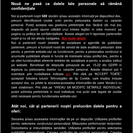
Anunturi gratuite pe Lajumate.ro
Nouă ne pasă ca datele tale personale să rămână
confidențiale
Ultimele Stiri
Noi și partenerii noștri
589
stocăm și/sau accesăm informații pe dispozitivul dvs.,
Program Happy Channel
precum identificatorii cookie unici pentru prelucrarea datelor cu caracter
Echipa editorială
personal. Puteți accepta sau gestiona preferințele dvs. făcând clic mai jos,
respectiv vă puteți opune utilizării unui interes legitim în orice moment pe
pagina cu politica de confidențialitate. Aceste alegeri vor fi raportate partenerilor
Site-uri Antena Group
noștri și nu vă vor afecta navigarea.
Mai multe detalii
Noi si partenerii nostri (retelele de socializare si agentiile de publicitate
a1.ro
partenere, precum si furnizorii nostri de servicii de date analitice) prelucram date
pentru a permite website-ului sa functioneze, pentru a personaliza continutul si
antenastars.ro
anunturile publicitare afisate in functie de interesele si/sau profilul dvs., pentru a
as.ro
va oferi functionalitati aferente retelelor de socializare si pentru a analiza traficul
pe website. Beneficiati de drepturile prevazute de art. 15-22 din GDPR in
catine.ro
legatura cu prelucrarea datelor cu caracter personal. Aceste drepturi pot fi
exercitate prin modalitatea indicata
aici
. Prin click pe “ACCEPT TOATE”,
chefi.ro
acceptati folosirea tuturor Tehnologiilor de tip Cookie, care implica inclusiv
acceptul dvs. cu privire la stocarea/accesarea informatiilor de catre Vendor-ii cu
deparinti.ro
care colaboram. Prin click pe “VREAU SA MODIFIC SETARILE INDIVIDUAL”
puteti schimba preferintele in mod individual, mai putin cele legate de cookie
medicool.ro
strict necesare pentru functionarea website-ului.
observatornews.ro
Atât noi, cât și partenerii noștri prelucrăm datele pentru a
spynews.ro
oferi:
useit.ro
Stocarea și/sau accesarea informațiilor de pe un dispozitiv. Utilizarea profilurilor
pentru selectarea conținutului personalizat. Măsurarea performanței reclamelor.
retetefeldefel.ro
Dezvoltarea și îmbunătățirea serviciilor. Utilizarea profilurilor pentru selectarea
zutv.ro
publicității personalizate. Crearea profilurilor de conținut personalizat. Crearea