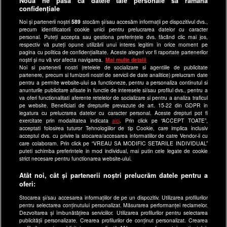
Nouă ne pasă ca datele tale personale să rămână
confidențiale
Ultimele Stiri
Noi și partenerii noștri
589
stocăm și/sau accesăm informații pe dispozitivul dvs.,
Program Happy Channel
precum identificatorii cookie unici pentru prelucrarea datelor cu caracter
Echipa editorială
personal. Puteți accepta sau gestiona preferințele dvs. făcând clic mai jos,
respectiv vă puteți opune utilizării unui interes legitim în orice moment pe
pagina cu politica de confidențialitate. Aceste alegeri vor fi raportate partenerilor
Site-uri Antena Group
noștri și nu vă vor afecta navigarea.
Mai multe detalii
Noi si partenerii nostri (retelele de socializare si agentiile de publicitate
a1.ro
partenere, precum si furnizorii nostri de servicii de date analitice) prelucram date
pentru a permite website-ului sa functioneze, pentru a personaliza continutul si
antenastars.ro
anunturile publicitare afisate in functie de interesele si/sau profilul dvs., pentru a
as.ro
va oferi functionalitati aferente retelelor de socializare si pentru a analiza traficul
pe website. Beneficiati de drepturile prevazute de art. 15-22 din GDPR in
catine.ro
legatura cu prelucrarea datelor cu caracter personal. Aceste drepturi pot fi
exercitate prin modalitatea indicata
aici
. Prin click pe “ACCEPT TOATE”,
chefi.ro
acceptati folosirea tuturor Tehnologiilor de tip Cookie, care implica inclusiv
acceptul dvs. cu privire la stocarea/accesarea informatiilor de catre Vendor-ii cu
deparinti.ro
care colaboram. Prin click pe “VREAU SA MODIFIC SETARILE INDIVIDUAL”
puteti schimba preferintele in mod individual, mai putin cele legate de cookie
medicool.ro
strict necesare pentru functionarea website-ului.
observatornews.ro
Atât noi, cât și partenerii noștri prelucrăm datele pentru a
spynews.ro
oferi:
useit.ro
Stocarea și/sau accesarea informațiilor de pe un dispozitiv. Utilizarea profilurilor
pentru selectarea conținutului personalizat. Măsurarea performanței reclamelor.
retetefeldefel.ro
Dezvoltarea și îmbunătățirea serviciilor. Utilizarea profilurilor pentru selectarea
zutv.ro
publicității personalizate. Crearea profilurilor de conținut personalizat. Crearea