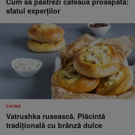
Cum să păstrezi cafeaua proaspătă:
sfatul experților
CATINE
Vatrushka rusească. Plăcintă
tradițională cu brânză dulce