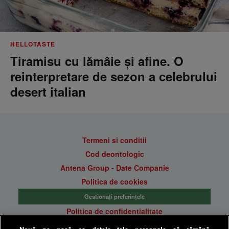
HELLOTASTE
Tiramisu cu lămâie și afine. O
reinterpretare de sezon a celebrului
desert italian
Termeni si conditii
Cod deontologic
Antena Group - Date Companie
Politica de cookies
Gestionați preferințele
Politica de confidentialitate
Anunturi gratuite pe Lajumate.ro