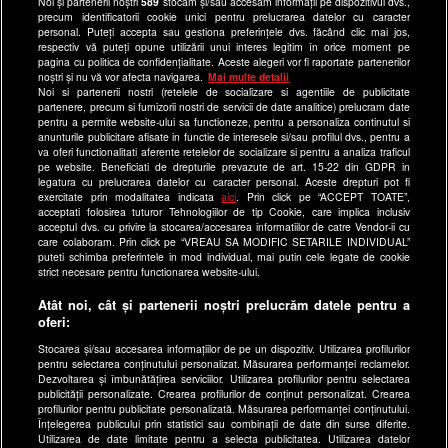
Noi și partenerii noștri
589
stocăm și/sau accesăm informații pe dispozitivul dvs.,
Program Happy Channel
precum identificatorii cookie unici pentru prelucrarea datelor cu caracter
Echipa editorială
personal. Puteți accepta sau gestiona preferințele dvs. făcând clic mai jos,
respectiv vă puteți opune utilizării unui interes legitim în orice moment pe
pagina cu politica de confidențialitate. Aceste alegeri vor fi raportate partenerilor
Site-uri Antena Group
noștri și nu vă vor afecta navigarea.
Mai multe detalii
Noi si partenerii nostri (retelele de socializare si agentiile de publicitate
a1.ro
partenere, precum si furnizorii nostri de servicii de date analitice) prelucram date
pentru a permite website-ului sa functioneze, pentru a personaliza continutul si
antenastars.ro
anunturile publicitare afisate in functie de interesele si/sau profilul dvs., pentru a
as.ro
va oferi functionalitati aferente retelelor de socializare si pentru a analiza traficul
pe website. Beneficiati de drepturile prevazute de art. 15-22 din GDPR in
catine.ro
legatura cu prelucrarea datelor cu caracter personal. Aceste drepturi pot fi
exercitate prin modalitatea indicata
aici
. Prin click pe “ACCEPT TOATE”,
chefi.ro
acceptati folosirea tuturor Tehnologiilor de tip Cookie, care implica inclusiv
acceptul dvs. cu privire la stocarea/accesarea informatiilor de catre Vendor-ii cu
deparinti.ro
care colaboram. Prin click pe “VREAU SA MODIFIC SETARILE INDIVIDUAL”
puteti schimba preferintele in mod individual, mai putin cele legate de cookie
medicool.ro
strict necesare pentru functionarea website-ului.
observatornews.ro
Atât noi, cât și partenerii noștri prelucrăm datele pentru a
spynews.ro
oferi:
useit.ro
Stocarea și/sau accesarea informațiilor de pe un dispozitiv. Utilizarea profilurilor
pentru selectarea conținutului personalizat. Măsurarea performanței reclamelor.
retetefeldefel.ro
Dezvoltarea și îmbunătățirea serviciilor. Utilizarea profilurilor pentru selectarea
zutv.ro
publicității personalizate. Crearea profilurilor de conținut personalizat. Crearea
profilurilor pentru publicitate personalizată. Măsurarea performanței conținutului.
Trends AntenaPLAY
Înțelegerea publicului prin statistici sau combinații de date din surse diferite.
Utilizarea de date limitate pentru a selecta publicitatea. Utilizarea datelor