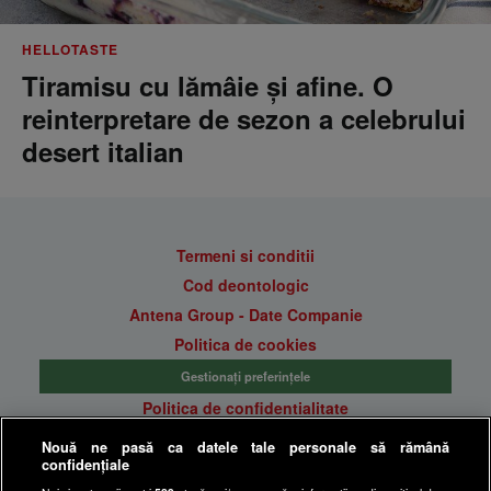
HELLOTASTE
Tiramisu cu lămâie și afine. O
reinterpretare de sezon a celebrului
desert italian
Termeni si conditii
Cod deontologic
Antena Group - Date Companie
Politica de cookies
Gestionați preferințele
Politica de confidentialitate
Anunturi gratuite pe Lajumate.ro
Nouă ne pasă ca datele tale personale să rămână
confidențiale
Ultimele Stiri