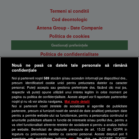
Termeni si conditii
Cod deontologic
Antena Group - Date Companie
Politica de cookies
Gestionați preferințele
Politica de confidentialitate
Anunturi gratuite pe Lajumate.ro
Nouă ne pasă ca datele tale personale să rămână
confidențiale
Ultimele Stiri
Noi și partenerii noștri
589
stocăm și/sau accesăm informații pe dispozitivul dvs.,
Program Happy Channel
precum identificatorii cookie unici pentru prelucrarea datelor cu caracter
Echipa editorială
personal. Puteți accepta sau gestiona preferințele dvs. făcând clic mai jos,
respectiv vă puteți opune utilizării unui interes legitim în orice moment pe
pagina cu politica de confidențialitate. Aceste alegeri vor fi raportate partenerilor
Site-uri Antena Group
noștri și nu vă vor afecta navigarea.
Mai multe detalii
Noi si partenerii nostri (retelele de socializare si agentiile de publicitate
a1.ro
partenere, precum si furnizorii nostri de servicii de date analitice) prelucram date
pentru a permite website-ului sa functioneze, pentru a personaliza continutul si
antenastars.ro
anunturile publicitare afisate in functie de interesele si/sau profilul dvs., pentru a
as.ro
va oferi functionalitati aferente retelelor de socializare si pentru a analiza traficul
pe website. Beneficiati de drepturile prevazute de art. 15-22 din GDPR in
catine.ro
legatura cu prelucrarea datelor cu caracter personal. Aceste drepturi pot fi
exercitate prin modalitatea indicata
aici
. Prin click pe “ACCEPT TOATE”,