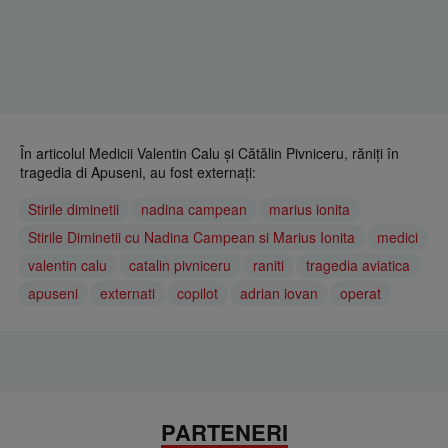
În articolul Medicii Valentin Calu şi Cătălin Pivniceru, răniţi în
tragedia di Apuseni, au fost externaţi:
Stirile diminetii
nadina campean
marius ionita
Stirile Diminetii cu Nadina Campean si Marius Ionita
medici
valentin calu
catalin pivniceru
raniti
tragedia aviatica
apuseni
externati
copilot
adrian iovan
operat
PARTENERI