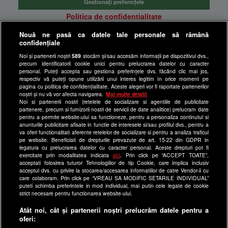
Gestionați preferințele
Politica de confidentialitate
Anunturi gratuite pe Lajumate.ro
Nouă ne pasă ca datele tale personale să rămână
confidențiale
Ultimele Stiri
Noi și partenerii noștri
589
stocăm și/sau accesăm informații pe dispozitivul dvs.,
Program Happy Channel
precum identificatorii cookie unici pentru prelucrarea datelor cu caracter
Echipa editorială
personal. Puteți accepta sau gestiona preferințele dvs. făcând clic mai jos,
respectiv vă puteți opune utilizării unui interes legitim în orice moment pe
pagina cu politica de confidențialitate. Aceste alegeri vor fi raportate partenerilor
Site-uri Antena Group
noștri și nu vă vor afecta navigarea.
Mai multe detalii
Noi si partenerii nostri (retelele de socializare si agentiile de publicitate
a1.ro
partenere, precum si furnizorii nostri de servicii de date analitice) prelucram date
pentru a permite website-ului sa functioneze, pentru a personaliza continutul si
antenastars.ro
anunturile publicitare afisate in functie de interesele si/sau profilul dvs., pentru a
as.ro
va oferi functionalitati aferente retelelor de socializare si pentru a analiza traficul
pe website. Beneficiati de drepturile prevazute de art. 15-22 din GDPR in
catine.ro
legatura cu prelucrarea datelor cu caracter personal. Aceste drepturi pot fi
exercitate prin modalitatea indicata
aici
. Prin click pe “ACCEPT TOATE”,
chefi.ro
acceptati folosirea tuturor Tehnologiilor de tip Cookie, care implica inclusiv
acceptul dvs. cu privire la stocarea/accesarea informatiilor de catre Vendor-ii cu
deparinti.ro
care colaboram. Prin click pe “VREAU SA MODIFIC SETARILE INDIVIDUAL”
puteti schimba preferintele in mod individual, mai putin cele legate de cookie
medicool.ro
strict necesare pentru functionarea website-ului.
observatornews.ro
Atât noi, cât și partenerii noștri prelucrăm datele pentru a
spynews.ro
oferi: