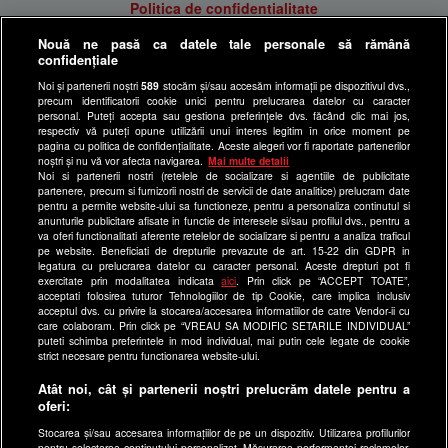
Politica de confidentialitate
Anunturi gratuite pe Lajumate.ro
Nouă ne pasă ca datele tale personale să rămână
confidențiale
Ultimele Stiri
Noi și partenerii noștri
589
stocăm și/sau accesăm informații pe dispozitivul dvs.,
Program Happy Channel
precum identificatorii cookie unici pentru prelucrarea datelor cu caracter
Echipa editorială
personal. Puteți accepta sau gestiona preferințele dvs. făcând clic mai jos,
respectiv vă puteți opune utilizării unui interes legitim în orice moment pe
pagina cu politica de confidențialitate. Aceste alegeri vor fi raportate partenerilor
Site-uri Antena Group
noștri și nu vă vor afecta navigarea.
Mai multe detalii
Noi si partenerii nostri (retelele de socializare si agentiile de publicitate
a1.ro
partenere, precum si furnizorii nostri de servicii de date analitice) prelucram date
pentru a permite website-ului sa functioneze, pentru a personaliza continutul si
antenastars.ro
anunturile publicitare afisate in functie de interesele si/sau profilul dvs., pentru a
as.ro
va oferi functionalitati aferente retelelor de socializare si pentru a analiza traficul
pe website. Beneficiati de drepturile prevazute de art. 15-22 din GDPR in
catine.ro
legatura cu prelucrarea datelor cu caracter personal. Aceste drepturi pot fi
exercitate prin modalitatea indicata
aici
. Prin click pe “ACCEPT TOATE”,
chefi.ro
acceptati folosirea tuturor Tehnologiilor de tip Cookie, care implica inclusiv
acceptul dvs. cu privire la stocarea/accesarea informatiilor de catre Vendor-ii cu
deparinti.ro
care colaboram. Prin click pe “VREAU SA MODIFIC SETARILE INDIVIDUAL”
puteti schimba preferintele in mod individual, mai putin cele legate de cookie
medicool.ro
strict necesare pentru functionarea website-ului.
observatornews.ro
Atât noi, cât și partenerii noștri prelucrăm datele pentru a
spynews.ro
oferi:
useit.ro
Stocarea și/sau accesarea informațiilor de pe un dispozitiv. Utilizarea profilurilor
pentru selectarea conținutului personalizat. Măsurarea performanței reclamelor.