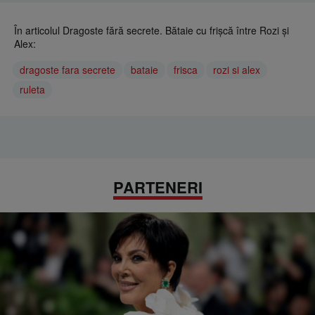
În articolul Dragoste fără secrete. Bătaie cu frișcă între Rozi și
Alex:
dragoste fara secrete
bataie
frisca
rozi si alex
ruleta
PARTENERI