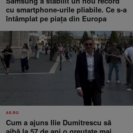
Samsung a stabilit un nou record
cu smartphone-urile pliabile. Ce s-a
întâmplat pe piața din Europa
AS.RO
Cum a ajuns Ilie Dumitrescu să
aibă la 57 de ani o greutate mai