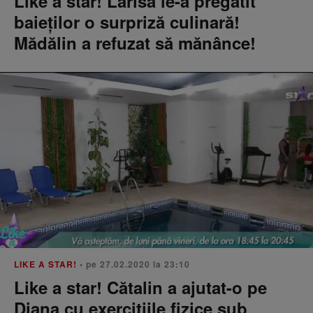
Like a star! Larisa le-a pregătit
baieţilor o surpriză culinară!
Mădălin a refuzat să mănânce!
LIKE A STAR!
• pe 27.02.2020 la 23:10
Like a star! Cătalin a ajutat-o pe
Diana cu exerciţiile fizice sub