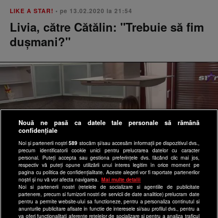
LIKE A STAR!
• pe 13.02.2020 la 21:54
Livia, către Cătălin: "Trebuie să fim
duşmani?"
Nouă ne pasă ca datele tale personale să rămână
confidențiale
Noi și partenerii noștri
589
stocăm și/sau accesăm informații pe dispozitivul dvs.,
precum identificatorii cookie unici pentru prelucrarea datelor cu caracter
personal. Puteți accepta sau gestiona preferințele dvs. făcând clic mai jos,
respectiv vă puteți opune utilizării unui interes legitim în orice moment pe
pagina cu politica de confidențialitate. Aceste alegeri vor fi raportate partenerilor
noștri și nu vă vor afecta navigarea.
Mai multe detalii
Noi si partenerii nostri (retelele de socializare si agentiile de publicitate
partenere, precum si furnizorii nostri de servicii de date analitice) prelucram date
LIKE A STAR!
• pe 13.02.2020 la 07:51
pentru a permite website-ului sa functioneze, pentru a personaliza continutul si
Like a Star! Discuții tabu. Andrei și
anunturile publicitare afisate in functie de interesele si/sau profilul dvs., pentru a
va oferi functionalitati aferente retelelor de socializare si pentru a analiza traficul