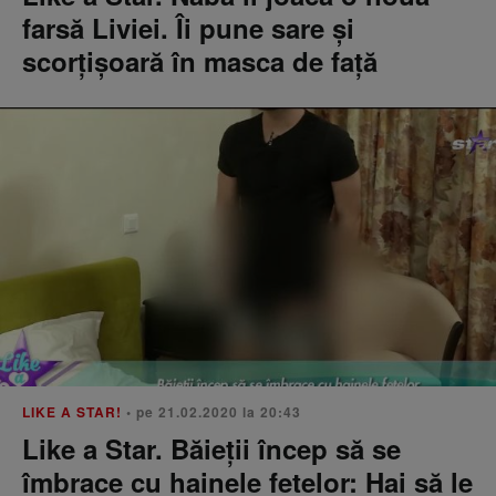
farsă Liviei. Îi pune sare și
scorțișoară în masca de față
LIKE A STAR!
• pe 21.02.2020 la 20:43
Like a Star. Băieții încep să se
îmbrace cu hainele fetelor: Hai să le