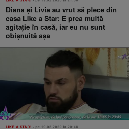
LIKE A STAR!
• pe 19.02.2020 la 21:00
Diana și Livia au vrut să plece din
casa Like a Star: E prea multă
agitație în casă, iar eu nu sunt
obișnuită așa
LIKE A STAR!
• pe 19.02.2020 la 20:48