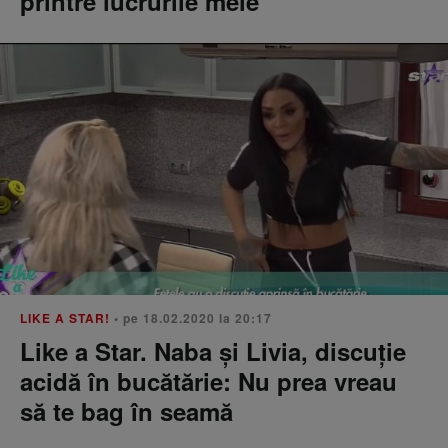
printre lucrurile mele
LIKE A STAR!
• pe 18.02.2020 la 20:17
Like a Star. Naba și Livia, discuție
acidă în bucătărie: Nu prea vreau
să te bag în seamă