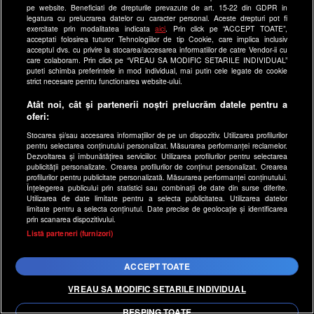
Larisa nu au liniște în miez de
pe website. Beneficiati de drepturile prevazute de art. 15-22 din GDPR in
legatura cu prelucrarea datelor cu caracter personal. Aceste drepturi pot fi
noapte
exercitate prin modalitatea indicata
aici
. Prin click pe “ACCEPT TOATE”,
acceptati folosirea tuturor Tehnologiilor de tip Cookie, care implica inclusiv
acceptul dvs. cu privire la stocarea/accesarea informatiilor de catre Vendor-ii cu
care colaboram. Prin click pe “VREAU SA MODIFIC SETARILE INDIVIDUAL”
puteti schimba preferintele in mod individual, mai putin cele legate de cookie
strict necesare pentru functionarea website-ului.
Atât noi, cât și partenerii noștri prelucrăm datele pentru a
oferi:
Stocarea și/sau accesarea informațiilor de pe un dispozitiv. Utilizarea profilurilor
pentru selectarea conținutului personalizat. Măsurarea performanței reclamelor.
Dezvoltarea și îmbunătățirea serviciilor. Utilizarea profilurilor pentru selectarea
publicității personalizate. Crearea profilurilor de conținut personalizat. Crearea
profilurilor pentru publicitate personalizată. Măsurarea performanței conținutului.
Înțelegerea publicului prin statistici sau combinații de date din surse diferite.
Utilizarea de date limitate pentru a selecta publicitatea. Utilizarea datelor
limitate pentru a selecta conținutul. Date precise de geolocație și identificarea
prin scanarea dispozitivului.
x
Listă parteneri (furnizori)
LIKE A STAR!
• pe 13.02.2020 la 07:47
ACCEPT TOATE
Like a Star! În miez de noapte, Livia
VREAU SA MODIFIC SETARILE INDIVIDUAL
dansează lasciv
RESPING TOATE