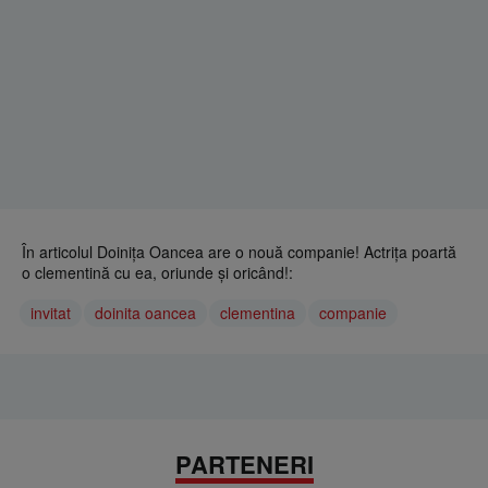
În articolul Doiniţa Oancea are o nouă companie! Actriţa poartă
o clementină cu ea, oriunde şi oricând!:
invitat
doinita oancea
clementina
companie
PARTENERI