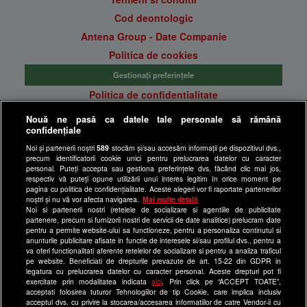
Cod deontologic
Antena Group - Date Companie
Politica de cookies
Gestionați preferințele
Politica de confidentialitate
Anunturi gratuite pe Lajumate.ro
Nouă ne pasă ca datele tale personale să rămână
confidențiale
Ultimele Stiri
Noi și partenerii noștri
589
stocăm și/sau accesăm informații pe dispozitivul dvs.,
Program Happy Channel
precum identificatorii cookie unici pentru prelucrarea datelor cu caracter
Echipa editorială
personal. Puteți accepta sau gestiona preferințele dvs. făcând clic mai jos,
respectiv vă puteți opune utilizării unui interes legitim în orice moment pe
pagina cu politica de confidențialitate. Aceste alegeri vor fi raportate partenerilor
Site-uri Antena Group
noștri și nu vă vor afecta navigarea.
Mai multe detalii
Noi si partenerii nostri (retelele de socializare si agentiile de publicitate
a1.ro
partenere, precum si furnizorii nostri de servicii de date analitice) prelucram date
pentru a permite website-ului sa functioneze, pentru a personaliza continutul si
antenastars.ro
anunturile publicitare afisate in functie de interesele si/sau profilul dvs., pentru a
as.ro
va oferi functionalitati aferente retelelor de socializare si pentru a analiza traficul
pe website. Beneficiati de drepturile prevazute de art. 15-22 din GDPR in
catine.ro
legatura cu prelucrarea datelor cu caracter personal. Aceste drepturi pot fi
exercitate prin modalitatea indicata
aici
. Prin click pe “ACCEPT TOATE”,
chefi.ro
acceptati folosirea tuturor Tehnologiilor de tip Cookie, care implica inclusiv
acceptul dvs. cu privire la stocarea/accesarea informatiilor de catre Vendor-ii cu
deparinti.ro