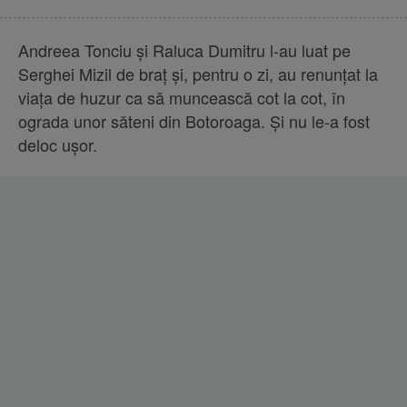
Andreea Tonciu şi Raluca Dumitru l-au luat pe
Serghei Mizil de braţ şi, pentru o zi, au renunţat la
viaţa de huzur ca să muncească cot la cot, în
ograda unor săteni din Botoroaga. Şi nu le-a fost
deloc uşor.