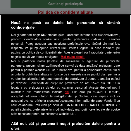
Gestionați preferințele
Politica de confidentialitate
Anunturi gratuite pe Lajumate.ro
Nouă ne pasă ca datele tale personale să rămână
confidențiale
Ultimele Stiri
Noi și partenerii noștri
589
stocăm și/sau accesăm informații pe dispozitivul dvs.,
Program Happy Channel
precum identificatorii cookie unici pentru prelucrarea datelor cu caracter
Echipa editorială
personal. Puteți accepta sau gestiona preferințele dvs. făcând clic mai jos,
respectiv vă puteți opune utilizării unui interes legitim în orice moment pe
pagina cu politica de confidențialitate. Aceste alegeri vor fi raportate partenerilor
Site-uri Antena Group
noștri și nu vă vor afecta navigarea.
Mai multe detalii
Noi si partenerii nostri (retelele de socializare si agentiile de publicitate
a1.ro
partenere, precum si furnizorii nostri de servicii de date analitice) prelucram date
pentru a permite website-ului sa functioneze, pentru a personaliza continutul si
antenastars.ro
anunturile publicitare afisate in functie de interesele si/sau profilul dvs., pentru a
as.ro
va oferi functionalitati aferente retelelor de socializare si pentru a analiza traficul
pe website. Beneficiati de drepturile prevazute de art. 15-22 din GDPR in
catine.ro
legatura cu prelucrarea datelor cu caracter personal. Aceste drepturi pot fi
exercitate prin modalitatea indicata
aici
. Prin click pe “ACCEPT TOATE”,
chefi.ro
acceptati folosirea tuturor Tehnologiilor de tip Cookie, care implica inclusiv
acceptul dvs. cu privire la stocarea/accesarea informatiilor de catre Vendor-ii cu
deparinti.ro
care colaboram. Prin click pe “VREAU SA MODIFIC SETARILE INDIVIDUAL”
puteti schimba preferintele in mod individual, mai putin cele legate de cookie
medicool.ro
strict necesare pentru functionarea website-ului.
observatornews.ro
Atât noi, cât și partenerii noștri prelucrăm datele pentru a
spynews.ro
oferi: