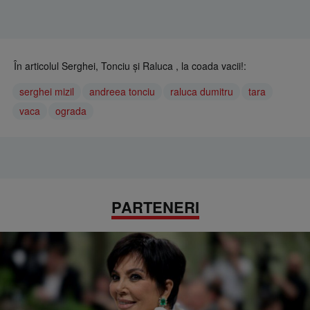
În articolul Serghei, Tonciu şi Raluca , la coada vacii!:
serghei mizil
andreea tonciu
raluca dumitru
tara
vaca
ograda
PARTENERI