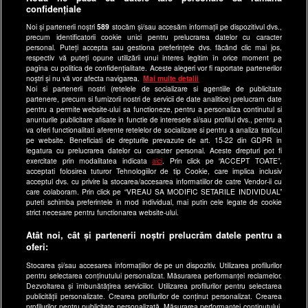
confidențiale
Ultimele Stiri
Noi și partenerii noștri
589
stocăm și/sau accesăm informații pe dispozitivul dvs.,
Program Happy Channel
precum identificatorii cookie unici pentru prelucrarea datelor cu caracter
Echipa editorială
personal. Puteți accepta sau gestiona preferințele dvs. făcând clic mai jos,
respectiv vă puteți opune utilizării unui interes legitim în orice moment pe
pagina cu politica de confidențialitate. Aceste alegeri vor fi raportate partenerilor
Site-uri Antena Group
noștri și nu vă vor afecta navigarea.
Mai multe detalii
Noi si partenerii nostri (retelele de socializare si agentiile de publicitate
a1.ro
partenere, precum si furnizorii nostri de servicii de date analitice) prelucram date
pentru a permite website-ului sa functioneze, pentru a personaliza continutul si
antenastars.ro
anunturile publicitare afisate in functie de interesele si/sau profilul dvs., pentru a
as.ro
va oferi functionalitati aferente retelelor de socializare si pentru a analiza traficul
pe website. Beneficiati de drepturile prevazute de art. 15-22 din GDPR in
catine.ro
legatura cu prelucrarea datelor cu caracter personal. Aceste drepturi pot fi
exercitate prin modalitatea indicata
aici
. Prin click pe “ACCEPT TOATE”,
chefi.ro
acceptati folosirea tuturor Tehnologiilor de tip Cookie, care implica inclusiv
acceptul dvs. cu privire la stocarea/accesarea informatiilor de catre Vendor-ii cu
deparinti.ro
care colaboram. Prin click pe “VREAU SA MODIFIC SETARILE INDIVIDUAL”
puteti schimba preferintele in mod individual, mai putin cele legate de cookie
medicool.ro
strict necesare pentru functionarea website-ului.
observatornews.ro
Atât noi, cât și partenerii noștri prelucrăm datele pentru a
spynews.ro
oferi:
useit.ro
Stocarea și/sau accesarea informațiilor de pe un dispozitiv. Utilizarea profilurilor
pentru selectarea conținutului personalizat. Măsurarea performanței reclamelor.
retetefeldefel.ro
Dezvoltarea și îmbunătățirea serviciilor. Utilizarea profilurilor pentru selectarea
zutv.ro
publicității personalizate. Crearea profilurilor de conținut personalizat. Crearea
profilurilor pentru publicitate personalizată. Măsurarea performanței conținutului.