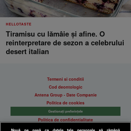
HELLOTASTE
Tiramisu cu lămâie și afine. O
reinterpretare de sezon a celebrului
desert italian
Termeni si conditii
Cod deontologic
Antena Group - Date Companie
Politica de cookies
Gestionați preferințele
Politica de confidentialitate
Anunturi gratuite pe Lajumate.ro
Nouă ne pasă ca datele tale personale să rămână