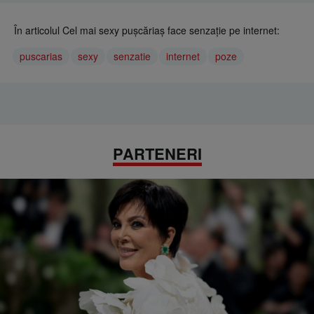
În articolul Cel mai sexy pușcăriaș face senzație pe internet:
puscarias
sexy
senzatie
internet
poze
PARTENERI