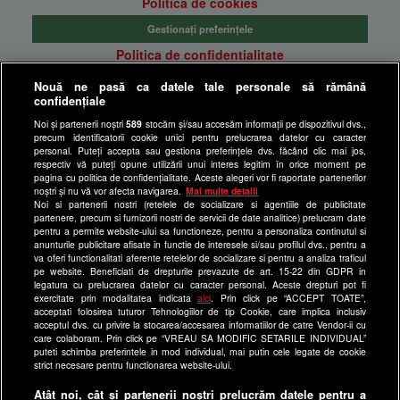
Politica de cookies
Gestionați preferințele
Politica de confidentialitate
Anunturi gratuite pe Lajumate.ro
Nouă ne pasă ca datele tale personale să rămână
confidențiale
Ultimele Stiri
Noi și partenerii noștri
589
stocăm și/sau accesăm informații pe dispozitivul dvs.,
Program Happy Channel
precum identificatorii cookie unici pentru prelucrarea datelor cu caracter
Echipa editorială
personal. Puteți accepta sau gestiona preferințele dvs. făcând clic mai jos,
respectiv vă puteți opune utilizării unui interes legitim în orice moment pe
pagina cu politica de confidențialitate. Aceste alegeri vor fi raportate partenerilor
Site-uri Antena Group
noștri și nu vă vor afecta navigarea.
Mai multe detalii
Noi si partenerii nostri (retelele de socializare si agentiile de publicitate
a1.ro
partenere, precum si furnizorii nostri de servicii de date analitice) prelucram date
pentru a permite website-ului sa functioneze, pentru a personaliza continutul si
antenastars.ro
anunturile publicitare afisate in functie de interesele si/sau profilul dvs., pentru a
as.ro
va oferi functionalitati aferente retelelor de socializare si pentru a analiza traficul
pe website. Beneficiati de drepturile prevazute de art. 15-22 din GDPR in
catine.ro
legatura cu prelucrarea datelor cu caracter personal. Aceste drepturi pot fi
exercitate prin modalitatea indicata
aici
. Prin click pe “ACCEPT TOATE”,
chefi.ro
acceptati folosirea tuturor Tehnologiilor de tip Cookie, care implica inclusiv
acceptul dvs. cu privire la stocarea/accesarea informatiilor de catre Vendor-ii cu
deparinti.ro
care colaboram. Prin click pe “VREAU SA MODIFIC SETARILE INDIVIDUAL”
puteti schimba preferintele in mod individual, mai putin cele legate de cookie
medicool.ro
strict necesare pentru functionarea website-ului.
observatornews.ro
Atât noi, cât și partenerii noștri prelucrăm datele pentru a