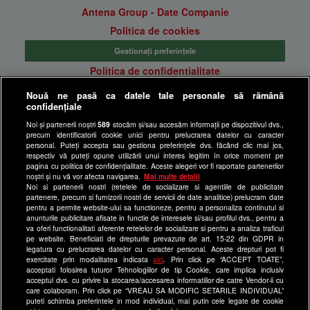
Antena Group - Date Companie
Politica de cookies
Gestionați preferințele
Politica de confidentialitate
Anunturi gratuite pe Lajumate.ro
Nouă ne pasă ca datele tale personale să rămână
confidențiale
Ultimele Stiri
Noi și partenerii noștri
589
stocăm și/sau accesăm informații pe dispozitivul dvs.,
Program Happy Channel
precum identificatorii cookie unici pentru prelucrarea datelor cu caracter
Echipa editorială
personal. Puteți accepta sau gestiona preferințele dvs. făcând clic mai jos,
respectiv vă puteți opune utilizării unui interes legitim în orice moment pe
pagina cu politica de confidențialitate. Aceste alegeri vor fi raportate partenerilor
Site-uri Antena Group
noștri și nu vă vor afecta navigarea.
Mai multe detalii
Noi si partenerii nostri (retelele de socializare si agentiile de publicitate
a1.ro
partenere, precum si furnizorii nostri de servicii de date analitice) prelucram date
pentru a permite website-ului sa functioneze, pentru a personaliza continutul si
antenastars.ro
anunturile publicitare afisate in functie de interesele si/sau profilul dvs., pentru a
as.ro
va oferi functionalitati aferente retelelor de socializare si pentru a analiza traficul
pe website. Beneficiati de drepturile prevazute de art. 15-22 din GDPR in
catine.ro
legatura cu prelucrarea datelor cu caracter personal. Aceste drepturi pot fi
exercitate prin modalitatea indicata
aici
. Prin click pe “ACCEPT TOATE”,
chefi.ro
acceptati folosirea tuturor Tehnologiilor de tip Cookie, care implica inclusiv
acceptul dvs. cu privire la stocarea/accesarea informatiilor de catre Vendor-ii cu
deparinti.ro
care colaboram. Prin click pe “VREAU SA MODIFIC SETARILE INDIVIDUAL”
puteti schimba preferintele in mod individual, mai putin cele legate de cookie
medicool.ro