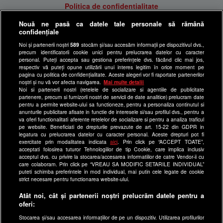
Politica de confidentialitate
Anunturi gratuite pe Lajumate.ro
Nouă ne pasă ca datele tale personale să rămână
confidențiale
Ultimele Stiri
Noi și partenerii noștri
589
stocăm și/sau accesăm informații pe dispozitivul dvs.,
Program Happy Channel
precum identificatorii cookie unici pentru prelucrarea datelor cu caracter
Echipa editorială
personal. Puteți accepta sau gestiona preferințele dvs. făcând clic mai jos,
respectiv vă puteți opune utilizării unui interes legitim în orice moment pe
pagina cu politica de confidențialitate. Aceste alegeri vor fi raportate partenerilor
Site-uri Antena Group
noștri și nu vă vor afecta navigarea.
Mai multe detalii
Noi si partenerii nostri (retelele de socializare si agentiile de publicitate
a1.ro
partenere, precum si furnizorii nostri de servicii de date analitice) prelucram date
pentru a permite website-ului sa functioneze, pentru a personaliza continutul si
antenastars.ro
anunturile publicitare afisate in functie de interesele si/sau profilul dvs., pentru a
as.ro
va oferi functionalitati aferente retelelor de socializare si pentru a analiza traficul
pe website. Beneficiati de drepturile prevazute de art. 15-22 din GDPR in
catine.ro
legatura cu prelucrarea datelor cu caracter personal. Aceste drepturi pot fi
exercitate prin modalitatea indicata
aici
. Prin click pe “ACCEPT TOATE”,
chefi.ro
acceptati folosirea tuturor Tehnologiilor de tip Cookie, care implica inclusiv
acceptul dvs. cu privire la stocarea/accesarea informatiilor de catre Vendor-ii cu
deparinti.ro
care colaboram. Prin click pe “VREAU SA MODIFIC SETARILE INDIVIDUAL”
puteti schimba preferintele in mod individual, mai putin cele legate de cookie
medicool.ro
strict necesare pentru functionarea website-ului.
observatornews.ro
Atât noi, cât și partenerii noștri prelucrăm datele pentru a
spynews.ro
oferi:
useit.ro
Stocarea și/sau accesarea informațiilor de pe un dispozitiv. Utilizarea profilurilor