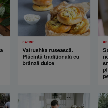
CATINE
US
ua
Vatrushka rusească.
S
Plăcintă tradițională cu
n
brânză dulce
s
pl
p