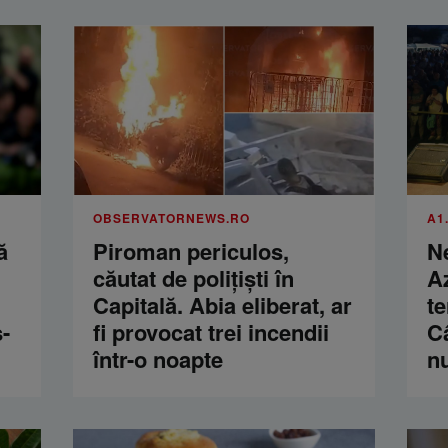
OBSERVATORNEWS.RO
A1
ă
Piroman periculos,
Ne
căutat de poliţişti în
Az
Capitală. Abia eliberat, ar
te
-
fi provocat trei incendii
Câ
într-o noapte
n