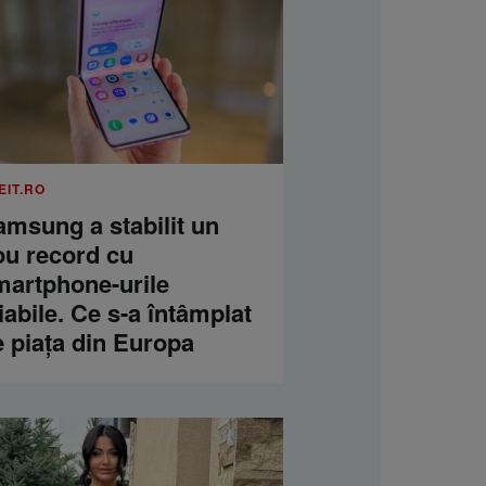
EIT.RO
amsung a stabilit un
ou record cu
martphone-urile
iabile. Ce s-a întâmplat
e piața din Europa