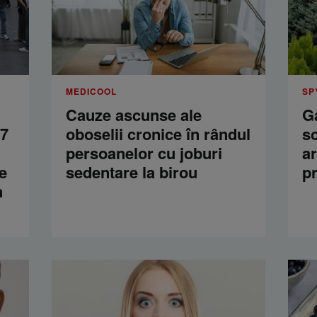
MEDICOOL
SP
Cauze ascunse ale
Ga
57
oboselii cronice în rândul
s
persoanelor cu joburi
a
e
sedentare la birou
p
n