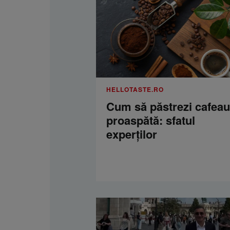
HELLOTASTE.RO
Cum să păstrezi cafea
proaspătă: sfatul
experților