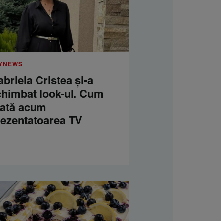
YNEWS
briela Cristea și-a
chimbat look-ul. Cum
rată acum
rezentatoarea TV