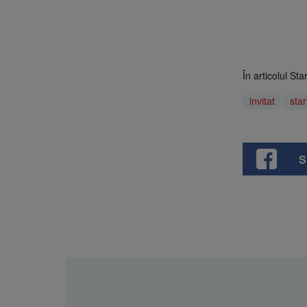
În articolul St
invitat
star
S