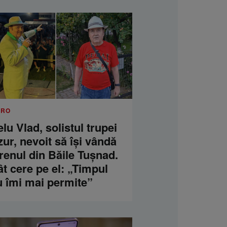
.RO
lu Vlad, solistul trupei
ur, nevoit să își vândă
renul din Băile Tușnad.
t cere pe el: „Timpul
u îmi mai permite”