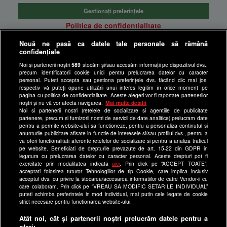
Gestionați preferințele
Politica de confidentialitate
Anunturi gratuite pe Lajumate.ro
Nouă ne pasă ca datele tale personale să rămână
confidențiale
Ultimele Stiri
Noi și partenerii noștri
589
stocăm și/sau accesăm informații pe dispozitivul dvs.,
Program Happy Channel
precum identificatorii cookie unici pentru prelucrarea datelor cu caracter
Echipa editorială
personal. Puteți accepta sau gestiona preferințele dvs. făcând clic mai jos,
respectiv vă puteți opune utilizării unui interes legitim în orice moment pe
pagina cu politica de confidențialitate. Aceste alegeri vor fi raportate partenerilor
Site-uri Antena Group
noștri și nu vă vor afecta navigarea.
Mai multe detalii
Noi si partenerii nostri (retelele de socializare si agentiile de publicitate
a1.ro
partenere, precum si furnizorii nostri de servicii de date analitice) prelucram date
pentru a permite website-ului sa functioneze, pentru a personaliza continutul si
antenastars.ro
anunturile publicitare afisate in functie de interesele si/sau profilul dvs., pentru a
as.ro
va oferi functionalitati aferente retelelor de socializare si pentru a analiza traficul
pe website. Beneficiati de drepturile prevazute de art. 15-22 din GDPR in
catine.ro
legatura cu prelucrarea datelor cu caracter personal. Aceste drepturi pot fi
exercitate prin modalitatea indicata
aici
. Prin click pe “ACCEPT TOATE”,
chefi.ro
acceptati folosirea tuturor Tehnologiilor de tip Cookie, care implica inclusiv
acceptul dvs. cu privire la stocarea/accesarea informatiilor de catre Vendor-ii cu
deparinti.ro
care colaboram. Prin click pe “VREAU SA MODIFIC SETARILE INDIVIDUAL”
puteti schimba preferintele in mod individual, mai putin cele legate de cookie
medicool.ro
strict necesare pentru functionarea website-ului.
observatornews.ro
Atât noi, cât și partenerii noștri prelucrăm datele pentru a
spynews.ro
oferi: