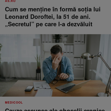
AS.RO
Cum se menţine în formă soţia lui
Leonard Doroftei, la 51 de ani.
„Secretul” pe care l-a dezvăluit
MEDICOOL
Cauze ascunse ale oboselii cronice