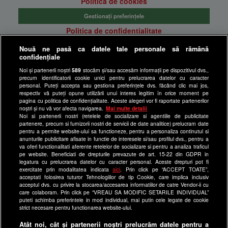
Politica de cookies
Gestionați preferințele
Politica de confidentialitate
Anunturi gratuite pe Lajumate.ro
Nouă ne pasă ca datele tale personale să rămână
confidențiale
Ultimele Stiri
Noi și partenerii noștri
589
stocăm și/sau accesăm informații pe dispozitivul dvs.,
Program Happy Channel
precum identificatorii cookie unici pentru prelucrarea datelor cu caracter
Echipa editorială
personal. Puteți accepta sau gestiona preferințele dvs. făcând clic mai jos,
respectiv vă puteți opune utilizării unui interes legitim în orice moment pe
pagina cu politica de confidențialitate. Aceste alegeri vor fi raportate partenerilor
Site-uri Antena Group
noștri și nu vă vor afecta navigarea.
Mai multe detalii
Noi si partenerii nostri (retelele de socializare si agentiile de publicitate
a1.ro
partenere, precum si furnizorii nostri de servicii de date analitice) prelucram date
pentru a permite website-ului sa functioneze, pentru a personaliza continutul si
antenastars.ro
anunturile publicitare afisate in functie de interesele si/sau profilul dvs., pentru a
as.ro
va oferi functionalitati aferente retelelor de socializare si pentru a analiza traficul
pe website. Beneficiati de drepturile prevazute de art. 15-22 din GDPR in
catine.ro
legatura cu prelucrarea datelor cu caracter personal. Aceste drepturi pot fi
exercitate prin modalitatea indicata
aici
. Prin click pe “ACCEPT TOATE”,
chefi.ro
acceptati folosirea tuturor Tehnologiilor de tip Cookie, care implica inclusiv
acceptul dvs. cu privire la stocarea/accesarea informatiilor de catre Vendor-ii cu
deparinti.ro
care colaboram. Prin click pe “VREAU SA MODIFIC SETARILE INDIVIDUAL”
puteti schimba preferintele in mod individual, mai putin cele legate de cookie
medicool.ro
strict necesare pentru functionarea website-ului.
observatornews.ro
Atât noi, cât și partenerii noștri prelucrăm datele pentru a