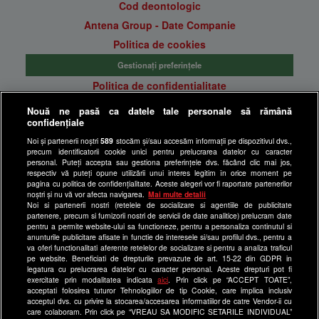
Cod deontologic
Antena Group - Date Companie
Politica de cookies
Gestionați preferințele
Politica de confidentialitate
Anunturi gratuite pe Lajumate.ro
Nouă ne pasă ca datele tale personale să rămână
confidențiale
Ultimele Stiri
Noi și partenerii noștri
589
stocăm și/sau accesăm informații pe dispozitivul dvs.,
Program Happy Channel
precum identificatorii cookie unici pentru prelucrarea datelor cu caracter
Echipa editorială
personal. Puteți accepta sau gestiona preferințele dvs. făcând clic mai jos,
respectiv vă puteți opune utilizării unui interes legitim în orice moment pe
pagina cu politica de confidențialitate. Aceste alegeri vor fi raportate partenerilor
Site-uri Antena Group
noștri și nu vă vor afecta navigarea.
Mai multe detalii
Noi si partenerii nostri (retelele de socializare si agentiile de publicitate
a1.ro
partenere, precum si furnizorii nostri de servicii de date analitice) prelucram date
pentru a permite website-ului sa functioneze, pentru a personaliza continutul si
antenastars.ro
anunturile publicitare afisate in functie de interesele si/sau profilul dvs., pentru a
as.ro
va oferi functionalitati aferente retelelor de socializare si pentru a analiza traficul
pe website. Beneficiati de drepturile prevazute de art. 15-22 din GDPR in
catine.ro
legatura cu prelucrarea datelor cu caracter personal. Aceste drepturi pot fi
exercitate prin modalitatea indicata
aici
. Prin click pe “ACCEPT TOATE”,
chefi.ro
acceptati folosirea tuturor Tehnologiilor de tip Cookie, care implica inclusiv
acceptul dvs. cu privire la stocarea/accesarea informatiilor de catre Vendor-ii cu
deparinti.ro
care colaboram. Prin click pe “VREAU SA MODIFIC SETARILE INDIVIDUAL”