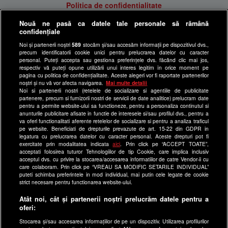
Politica de confidentialitate
Anunturi gratuite pe Lajumate.ro
Nouă ne pasă ca datele tale personale să rămână
confidențiale
Ultimele Stiri
Noi și partenerii noștri
589
stocăm și/sau accesăm informații pe dispozitivul dvs.,
Program Happy Channel
precum identificatorii cookie unici pentru prelucrarea datelor cu caracter
Echipa editorială
personal. Puteți accepta sau gestiona preferințele dvs. făcând clic mai jos,
respectiv vă puteți opune utilizării unui interes legitim în orice moment pe
pagina cu politica de confidențialitate. Aceste alegeri vor fi raportate partenerilor
Site-uri Antena Group
noștri și nu vă vor afecta navigarea.
Mai multe detalii
Noi si partenerii nostri (retelele de socializare si agentiile de publicitate
a1.ro
partenere, precum si furnizorii nostri de servicii de date analitice) prelucram date
pentru a permite website-ului sa functioneze, pentru a personaliza continutul si
antenastars.ro
anunturile publicitare afisate in functie de interesele si/sau profilul dvs., pentru a
as.ro
va oferi functionalitati aferente retelelor de socializare si pentru a analiza traficul
pe website. Beneficiati de drepturile prevazute de art. 15-22 din GDPR in
catine.ro
legatura cu prelucrarea datelor cu caracter personal. Aceste drepturi pot fi
exercitate prin modalitatea indicata
aici
. Prin click pe “ACCEPT TOATE”,
chefi.ro
acceptati folosirea tuturor Tehnologiilor de tip Cookie, care implica inclusiv
acceptul dvs. cu privire la stocarea/accesarea informatiilor de catre Vendor-ii cu
deparinti.ro
care colaboram. Prin click pe “VREAU SA MODIFIC SETARILE INDIVIDUAL”
puteti schimba preferintele in mod individual, mai putin cele legate de cookie
medicool.ro
strict necesare pentru functionarea website-ului.
observatornews.ro
Atât noi, cât și partenerii noștri prelucrăm datele pentru a
spynews.ro
oferi:
useit.ro
Stocarea și/sau accesarea informațiilor de pe un dispozitiv. Utilizarea profilurilor