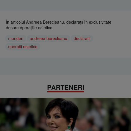
În articolul Andreea Berecleanu, declarații în exclusivitate
despre operaţiile estetice:
monden
andreea berecleanu
declaratii
operatii estetice
PARTENERI