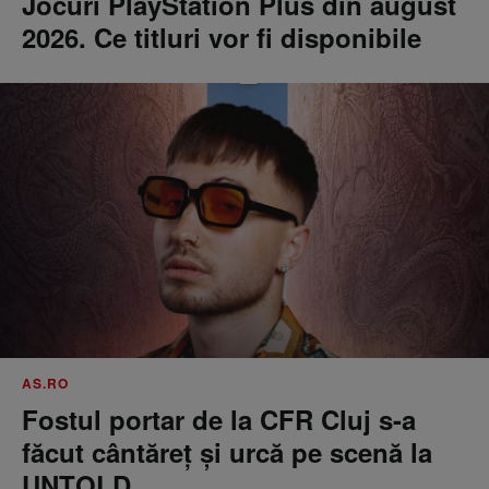
Jocuri PlayStation Plus din august
2026. Ce titluri vor fi disponibile
AS.RO
Fostul portar de la CFR Cluj s-a
făcut cântăreţ şi urcă pe scenă la
UNTOLD