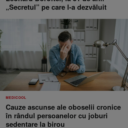
„Secretul” pe care l-a dezvăluit
MEDICOOL
Cauze ascunse ale oboselii cronice
în rândul persoanelor cu joburi
sedentare la birou