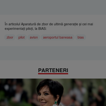
În articolul Aparatură de zbor de ultimă generație și cei mai
experimentați piloți, la BIAS:
zbor
pilot
avion
aeroportul baneasa
bias
PARTENERI