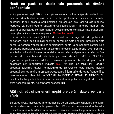
Anunturi gratuite pe Lajumate.ro
Nouă ne pasă ca datele tale personale să rămână
confidențiale
Ultimele Stiri
Noi și partenerii noștri
589
stocăm și/sau accesăm informații pe dispozitivul dvs.,
Program Happy Channel
precum identificatorii cookie unici pentru prelucrarea datelor cu caracter
Echipa editorială
personal. Puteți accepta sau gestiona preferințele dvs. făcând clic mai jos,
respectiv vă puteți opune utilizării unui interes legitim în orice moment pe
pagina cu politica de confidențialitate. Aceste alegeri vor fi raportate partenerilor
Site-uri Antena Group
noștri și nu vă vor afecta navigarea.
Mai multe detalii
Noi si partenerii nostri (retelele de socializare si agentiile de publicitate
a1.ro
partenere, precum si furnizorii nostri de servicii de date analitice) prelucram date
pentru a permite website-ului sa functioneze, pentru a personaliza continutul si
antenastars.ro
anunturile publicitare afisate in functie de interesele si/sau profilul dvs., pentru a
as.ro
va oferi functionalitati aferente retelelor de socializare si pentru a analiza traficul
pe website. Beneficiati de drepturile prevazute de art. 15-22 din GDPR in
catine.ro
legatura cu prelucrarea datelor cu caracter personal. Aceste drepturi pot fi
exercitate prin modalitatea indicata
aici
. Prin click pe “ACCEPT TOATE”,
chefi.ro
acceptati folosirea tuturor Tehnologiilor de tip Cookie, care implica inclusiv
acceptul dvs. cu privire la stocarea/accesarea informatiilor de catre Vendor-ii cu
deparinti.ro
care colaboram. Prin click pe “VREAU SA MODIFIC SETARILE INDIVIDUAL”
puteti schimba preferintele in mod individual, mai putin cele legate de cookie
medicool.ro
strict necesare pentru functionarea website-ului.
observatornews.ro
Atât noi, cât și partenerii noștri prelucrăm datele pentru a
spynews.ro
oferi:
useit.ro
Stocarea și/sau accesarea informațiilor de pe un dispozitiv. Utilizarea profilurilor
pentru selectarea conținutului personalizat. Măsurarea performanței reclamelor.
retetefeldefel.ro
Dezvoltarea și îmbunătățirea serviciilor. Utilizarea profilurilor pentru selectarea
publicității personalizate. Crearea profilurilor de conținut personalizat. Crearea