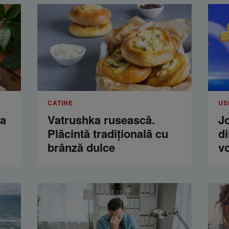
CATINE
US
ua
Vatrushka rusească.
Jo
Plăcintă tradițională cu
di
brânză dulce
vo