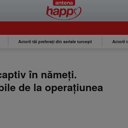
Actorii tăi preferați din seriale turcești
Actorii 
captiv în nămeți.
bile de la operațiunea