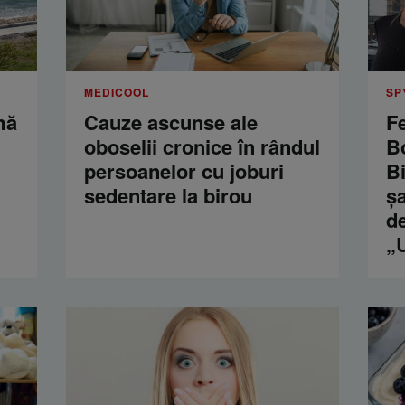
MEDICOOL
SP
mă
Cauze ascunse ale
F
oboselii cronice în rândul
Bo
persoanelor cu joburi
B
sedentare la birou
șa
de
„