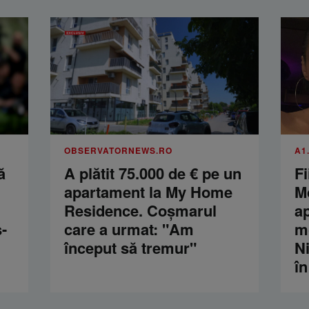
OBSERVATORNEWS.RO
A1
ă
A plătit 75.000 de € pe un
Fi
apartament la My Home
M
Residence. Coşmarul
a
-
care a urmat: "Am
m
început să tremur"
Ni
în