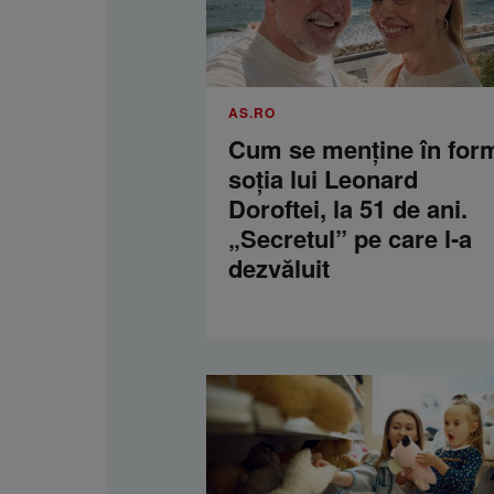
AS.RO
Cum se menţine în for
soţia lui Leonard
Doroftei, la 51 de ani.
„Secretul” pe care l-a
dezvăluit