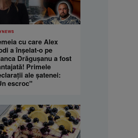
YNEWS
emeia cu care Alex
di a înșelat-o pe
ianca Drăgușanu a fost
ntajată! Primele
clarații ale șatenei:
Un escroc"