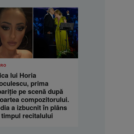
.RO
ica lui Horia
oculescu, prima
pariție pe scenă după
oartea compozitorului.
dia a izbucnit în plâns
 timpul recitalului