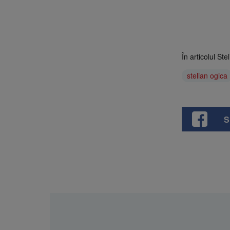
În articolul St
stelian ogica
S