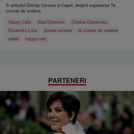
În articolul Doinița Oancea și Capet, despre experiența Te
cunosc de undeva:
Happy Cafe
Vlad Gherman
Cristina Ciobanasu
Ruxandra Luca
doinita oancea
te cunosc de undeva
capet
happy cafe
PARTENERI