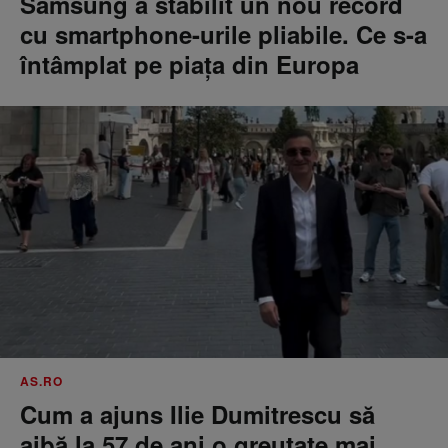
Samsung a stabilit un nou record
cu smartphone-urile pliabile. Ce s-a
întâmplat pe piața din Europa
AS.RO
Cum a ajuns Ilie Dumitrescu să
aibă la 57 de ani o greutate mai