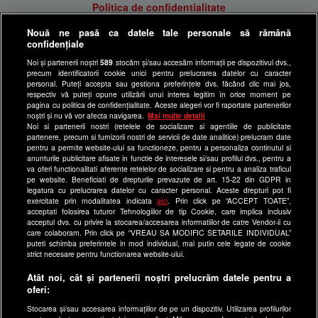
Politica de confidentialitate
Anunturi gratuite pe Lajumate.ro
Nouă ne pasă ca datele tale personale să rămână
confidențiale
Ultimele Stiri
Noi și partenerii noștri
589
stocăm și/sau accesăm informații pe dispozitivul dvs.,
Program Happy Channel
precum identificatorii cookie unici pentru prelucrarea datelor cu caracter
Echipa editorială
personal. Puteți accepta sau gestiona preferințele dvs. făcând clic mai jos,
respectiv vă puteți opune utilizării unui interes legitim în orice moment pe
pagina cu politica de confidențialitate. Aceste alegeri vor fi raportate partenerilor
Site-uri Antena Group
noștri și nu vă vor afecta navigarea.
Mai multe detalii
Noi si partenerii nostri (retelele de socializare si agentiile de publicitate
a1.ro
partenere, precum si furnizorii nostri de servicii de date analitice) prelucram date
pentru a permite website-ului sa functioneze, pentru a personaliza continutul si
antenastars.ro
anunturile publicitare afisate in functie de interesele si/sau profilul dvs., pentru a
as.ro
va oferi functionalitati aferente retelelor de socializare si pentru a analiza traficul
pe website. Beneficiati de drepturile prevazute de art. 15-22 din GDPR in
catine.ro
legatura cu prelucrarea datelor cu caracter personal. Aceste drepturi pot fi
exercitate prin modalitatea indicata
aici
. Prin click pe “ACCEPT TOATE”,
chefi.ro
acceptati folosirea tuturor Tehnologiilor de tip Cookie, care implica inclusiv
acceptul dvs. cu privire la stocarea/accesarea informatiilor de catre Vendor-ii cu
deparinti.ro
care colaboram. Prin click pe “VREAU SA MODIFIC SETARILE INDIVIDUAL”
puteti schimba preferintele in mod individual, mai putin cele legate de cookie
medicool.ro
strict necesare pentru functionarea website-ului.
observatornews.ro
Atât noi, cât și partenerii noștri prelucrăm datele pentru a
spynews.ro
oferi:
useit.ro
Stocarea și/sau accesarea informațiilor de pe un dispozitiv. Utilizarea profilurilor