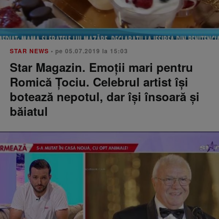
STAR NEWS
• pe 05.07.2019 la 15:03
Star Magazin. Emoții mari pentru
Romică Ţociu. Celebrul artist își
botează nepotul, dar își însoară și
băiatul