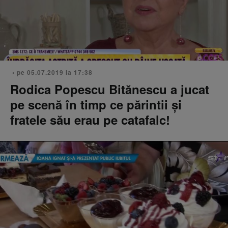
• pe 05.07.2019 la 17:38
Rodica Popescu Bitănescu a jucat
pe scenă în timp ce părintii şi
fratele său erau pe catafalc!