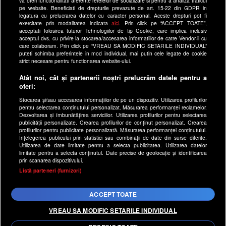
va oferi functionalitati aferente retelelor de socializare si pentru a analiza traficul
pe website. Beneficiati de drepturile prevazute de art. 15-22 din GDPR in
antenastars.ro
legatura cu prelucrarea datelor cu caracter personal. Aceste drepturi pot fi
exercitate prin modalitatea indicata
aici
. Prin click pe “ACCEPT TOATE”,
as.ro
acceptati folosirea tuturor Tehnologiilor de tip Cookie, care implica inclusiv
catine.ro
acceptul dvs. cu privire la stocarea/accesarea informatiilor de catre Vendor-ii cu
care colaboram. Prin click pe “VREAU SA MODIFIC SETARILE INDIVIDUAL”
chefi.ro
puteti schimba preferintele in mod individual, mai putin cele legate de cookie
strict necesare pentru functionarea website-ului.
deparinti.ro
Atât noi, cât și partenerii noștri prelucrăm datele pentru a
medicool.ro
oferi:
observatornews.ro
Stocarea și/sau accesarea informațiilor de pe un dispozitiv. Utilizarea profilurilor
spynews.ro
pentru selectarea conținutului personalizat. Măsurarea performanței reclamelor.
Dezvoltarea și îmbunătățirea serviciilor. Utilizarea profilurilor pentru selectarea
useit.ro
publicității personalizate. Crearea profilurilor de conținut personalizat. Crearea
profilurilor pentru publicitate personalizată. Măsurarea performanței conținutului.
retetefeldefel.ro
Înțelegerea publicului prin statistici sau combinații de date din surse diferite.
Utilizarea de date limitate pentru a selecta publicitatea. Utilizarea datelor
zutv.ro
limitate pentru a selecta conținutul. Date precise de geolocație și identificarea
Trends AntenaPLAY
prin scanarea dispozitivului.
x
Listă parteneri (furnizori)
AntenaPLAY
ACCEPT TOATE
Acest site este creat si administrat de Digital Antena Group.
Toate drepturile rezervate.
VREAU SA MODIFIC SETARILE INDIVIDUAL