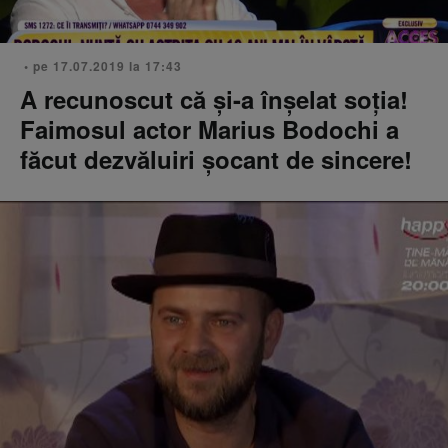
• pe 17.07.2019 la 17:43
A recunoscut că şi-a înşelat soţia!
Faimosul actor Marius Bodochi a
făcut dezvăluiri şocant de sincere!