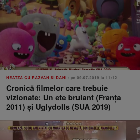
NEATZA CU RAZVAN SI DANI
• pe 09.07.2019 la 11:12
Cronică filmelor care trebuie
vizionate: Un ete brulant (Franța
2011) şi Uglydolls (SUA 2019)