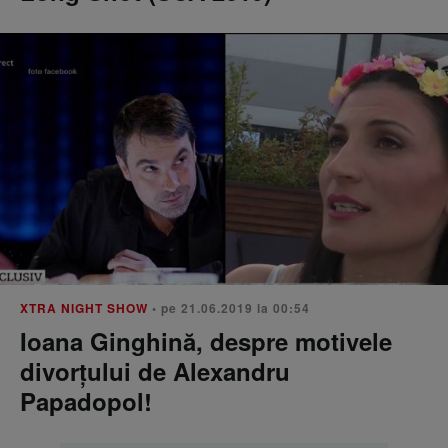
XTRA NIGHT SHOW
• pe 21.06.2019 la 00:54
Ioana Ginghină, despre motivele
divorţului de Alexandru
Papadopol!