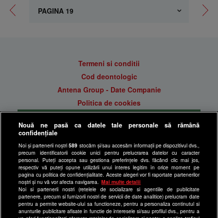
Termeni si conditii
Cod deontologic
Antena Group - Date Companie
Politica de cookies
Gestionați preferințele
Nouă ne pasă ca datele tale personale să rămână
Politica de confidentialitate
confidențiale
Anunturi gratuite pe Lajumate.ro
Noi și partenerii noștri
589
stocăm și/sau accesăm informații pe dispozitivul dvs.,
precum identificatorii cookie unici pentru prelucrarea datelor cu caracter
Ultimele Stiri
personal. Puteți accepta sau gestiona preferințele dvs. făcând clic mai jos,
respectiv vă puteți opune utilizării unui interes legitim în orice moment pe
Program Happy Channel
pagina cu politica de confidențialitate. Aceste alegeri vor fi raportate partenerilor
noștri și nu vă vor afecta navigarea.
Mai multe detalii
Echipa editorială
Noi si partenerii nostri (retelele de socializare si agentiile de publicitate
partenere, precum si furnizorii nostri de servicii de date analitice) prelucram date
Site-uri Antena Group
pentru a permite website-ului sa functioneze, pentru a personaliza continutul si
anunturile publicitare afisate in functie de interesele si/sau profilul dvs., pentru a
a1.ro