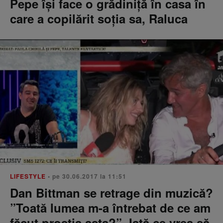
Pepe își face o grădiniță în casa în
care a copilărit soția sa, Raluca
LIFESTYLE
• pe 30.06.2017 la 11:51
Dan Bittman se retrage din muzică?
”Toată lumea m-a întrebat de ce am
făcut prostia asta?”. Iată ce vrea să