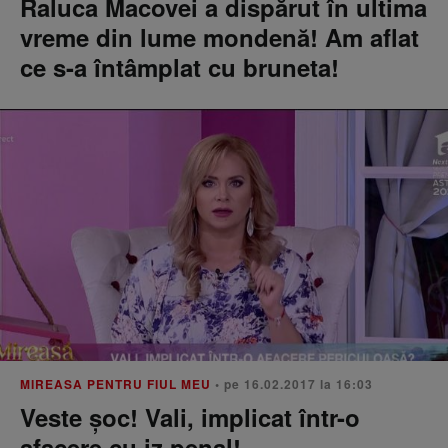
Raluca Macovei a dispărut în ultima
vreme din lume mondenă! Am aflat
ce s-a întâmplat cu bruneta!
MIREASA PENTRU FIUL MEU
• pe 16.02.2017 la 16:03
Veste şoc! Vali, implicat într-o
afacere cu iz penal!