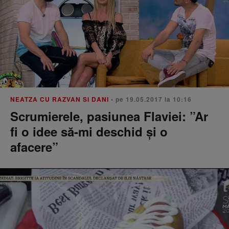
NEATZA CU RAZVAN SI DANI
• pe 19.05.2017 la 10:16
Scrumierele, pasiunea Flaviei: ”Ar
fi o idee să-mi deschid şi o
afacere”