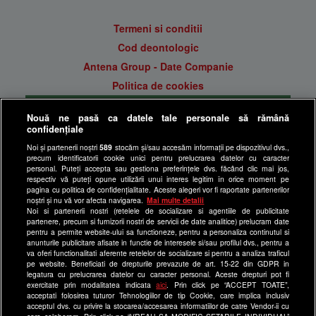
Termeni si conditii
Cod deontologic
Antena Group - Date Companie
Politica de cookies
Gestionați preferințele
Nouă ne pasă ca datele tale personale să rămână
Politica de confidentialitate
confidențiale
Anunturi gratuite pe Lajumate.ro
Noi și partenerii noștri
589
stocăm și/sau accesăm informații pe dispozitivul dvs.,
precum identificatorii cookie unici pentru prelucrarea datelor cu caracter
Ultimele Stiri
personal. Puteți accepta sau gestiona preferințele dvs. făcând clic mai jos,
respectiv vă puteți opune utilizării unui interes legitim în orice moment pe
Program Happy Channel
pagina cu politica de confidențialitate. Aceste alegeri vor fi raportate partenerilor
noștri și nu vă vor afecta navigarea.
Mai multe detalii
Echipa editorială
Noi si partenerii nostri (retelele de socializare si agentiile de publicitate
partenere, precum si furnizorii nostri de servicii de date analitice) prelucram date
Site-uri Antena Group
pentru a permite website-ului sa functioneze, pentru a personaliza continutul si
anunturile publicitare afisate in functie de interesele si/sau profilul dvs., pentru a
a1.ro
va oferi functionalitati aferente retelelor de socializare si pentru a analiza traficul
pe website. Beneficiati de drepturile prevazute de art. 15-22 din GDPR in
antenastars.ro
legatura cu prelucrarea datelor cu caracter personal. Aceste drepturi pot fi
exercitate prin modalitatea indicata
aici
. Prin click pe “ACCEPT TOATE”,
as.ro
acceptati folosirea tuturor Tehnologiilor de tip Cookie, care implica inclusiv
catine.ro
acceptul dvs. cu privire la stocarea/accesarea informatiilor de catre Vendor-ii cu