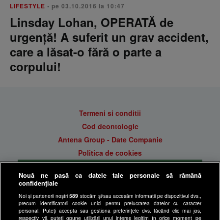
LIFESTYLE
• pe 03.10.2016 la 10:47
Linsday Lohan, OPERATĂ de
urgenţă! A suferit un grav accident,
care a lăsat-o fără o parte a
corpului!
Termeni si conditii
Cod deontologic
Antena Group - Date Companie
Politica de cookies
Gestionați preferințele
Nouă ne pasă ca datele tale personale să rămână
Politica de confidentialitate
confidențiale
Anunturi gratuite pe Lajumate.ro
Noi și partenerii noștri
589
stocăm și/sau accesăm informații pe dispozitivul dvs.,
precum identificatorii cookie unici pentru prelucrarea datelor cu caracter
Ultimele Stiri
personal. Puteți accepta sau gestiona preferințele dvs. făcând clic mai jos,
respectiv vă puteți opune utilizării unui interes legitim în orice moment pe