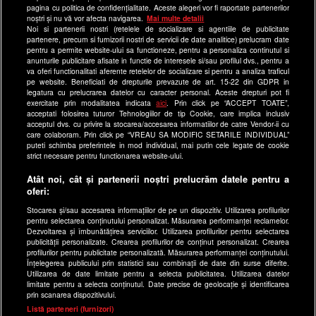
Program Happy Channel
pagina cu politica de confidențialitate. Aceste alegeri vor fi raportate partenerilor
noștri și nu vă vor afecta navigarea.
Mai multe detalii
Echipa editorială
Noi si partenerii nostri (retelele de socializare si agentiile de publicitate
partenere, precum si furnizorii nostri de servicii de date analitice) prelucram date
Site-uri Antena Group
pentru a permite website-ului sa functioneze, pentru a personaliza continutul si
anunturile publicitare afisate in functie de interesele si/sau profilul dvs., pentru a
a1.ro
va oferi functionalitati aferente retelelor de socializare si pentru a analiza traficul
pe website. Beneficiati de drepturile prevazute de art. 15-22 din GDPR in
antenastars.ro
legatura cu prelucrarea datelor cu caracter personal. Aceste drepturi pot fi
exercitate prin modalitatea indicata
aici
. Prin click pe “ACCEPT TOATE”,
as.ro
acceptati folosirea tuturor Tehnologiilor de tip Cookie, care implica inclusiv
catine.ro
acceptul dvs. cu privire la stocarea/accesarea informatiilor de catre Vendor-ii cu
care colaboram. Prin click pe “VREAU SA MODIFIC SETARILE INDIVIDUAL”
chefi.ro
puteti schimba preferintele in mod individual, mai putin cele legate de cookie
strict necesare pentru functionarea website-ului.
deparinti.ro
Atât noi, cât și partenerii noștri prelucrăm datele pentru a
medicool.ro
oferi:
observatornews.ro
Stocarea și/sau accesarea informațiilor de pe un dispozitiv. Utilizarea profilurilor
spynews.ro
pentru selectarea conținutului personalizat. Măsurarea performanței reclamelor.
Dezvoltarea și îmbunătățirea serviciilor. Utilizarea profilurilor pentru selectarea
useit.ro
publicității personalizate. Crearea profilurilor de conținut personalizat. Crearea
profilurilor pentru publicitate personalizată. Măsurarea performanței conținutului.
retetefeldefel.ro
Înțelegerea publicului prin statistici sau combinații de date din surse diferite.
Utilizarea de date limitate pentru a selecta publicitatea. Utilizarea datelor
zutv.ro
limitate pentru a selecta conținutul. Date precise de geolocație și identificarea
Trends AntenaPLAY
prin scanarea dispozitivului.
x
Listă parteneri (furnizori)
AntenaPLAY