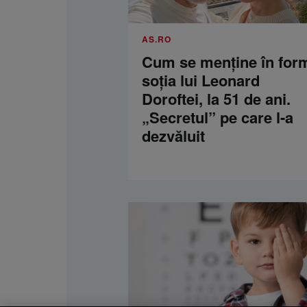
AS.RO
Cum se menţine în for
soţia lui Leonard
Doroftei, la 51 de ani.
„Secretul” pe care l-a
dezvăluit