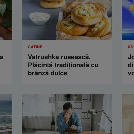
CATINE
US
ua
Vatrushka rusească.
Jo
Plăcintă tradițională cu
di
brânză dulce
vo