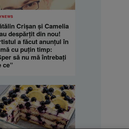
YNEWS
tălin Crișan și Camelia
au despărțit din nou!
tistul a făcut anunțul în
rmă cu puțin timp:
per să nu mă întrebați
e ce”