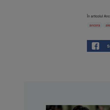
În articolul A
ancora
al
S