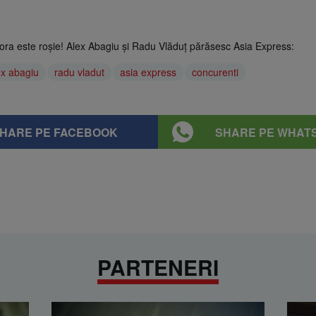
ncora este roșie! Alex Abagiu și Radu Vlăduț părăsesc Asia Express:
ex abagiu
radu vladut
asia express
concurenti
HARE PE FACEBOOK
SHARE PE WHAT
PARTENERI