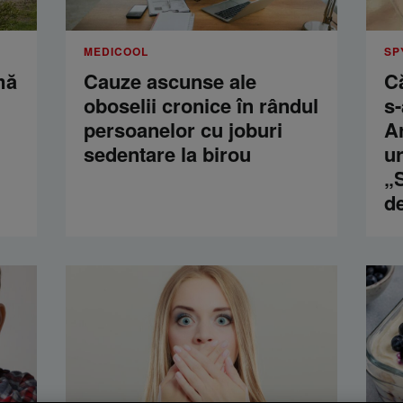
MEDICOOL
SP
mă
Cauze ascunse ale
Că
oboselii cronice în rândul
s-
persoanelor cu joburi
Ar
sedentare la birou
u
„S
d