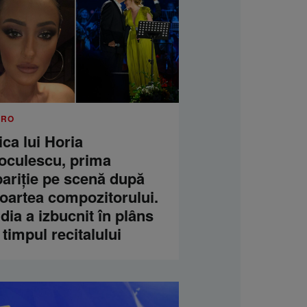
.RO
ica lui Horia
oculescu, prima
pariție pe scenă după
oartea compozitorului.
dia a izbucnit în plâns
 timpul recitalului