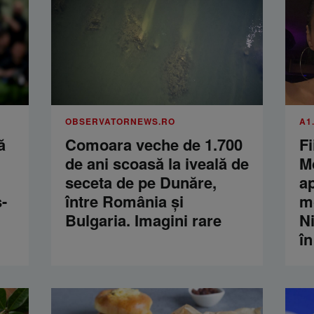
OBSERVATORNEWS.RO
A1
ă
Comoara veche de 1.700
Fi
de ani scoasă la iveală de
M
seceta de pe Dunăre,
a
-
între România şi
m
Bulgaria. Imagini rare
Ni
în