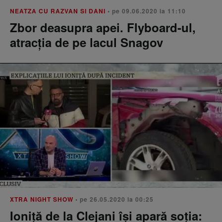
NEATZA CU RAZVAN SI DANI
• pe 09.06.2020 la 11:10
Zbor deasupra apei. Flyboard-ul,
atracția de pe lacul Snagov
XTRA NIGHT SHOW
• pe 26.05.2020 la 00:25
Ioniță de la Clejani își apară soția: