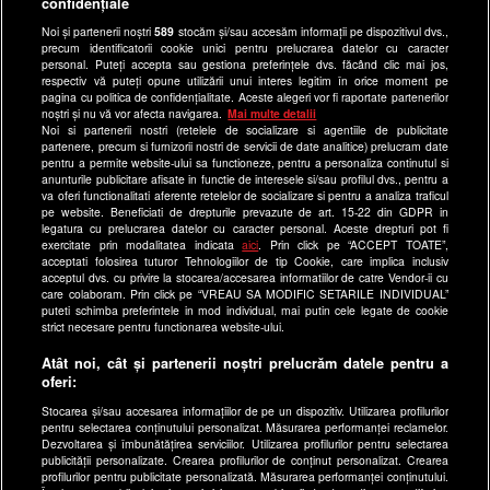
confidențiale
Anunturi gratuite pe Lajumate.ro
Noi și partenerii noștri
589
stocăm și/sau accesăm informații pe dispozitivul dvs.,
precum identificatorii cookie unici pentru prelucrarea datelor cu caracter
Ultimele Stiri
personal. Puteți accepta sau gestiona preferințele dvs. făcând clic mai jos,
respectiv vă puteți opune utilizării unui interes legitim în orice moment pe
Program Happy Channel
pagina cu politica de confidențialitate. Aceste alegeri vor fi raportate partenerilor
noștri și nu vă vor afecta navigarea.
Mai multe detalii
Echipa editorială
Noi si partenerii nostri (retelele de socializare si agentiile de publicitate
partenere, precum si furnizorii nostri de servicii de date analitice) prelucram date
Site-uri Antena Group
pentru a permite website-ului sa functioneze, pentru a personaliza continutul si
anunturile publicitare afisate in functie de interesele si/sau profilul dvs., pentru a
a1.ro
va oferi functionalitati aferente retelelor de socializare si pentru a analiza traficul
pe website. Beneficiati de drepturile prevazute de art. 15-22 din GDPR in
antenastars.ro
legatura cu prelucrarea datelor cu caracter personal. Aceste drepturi pot fi
exercitate prin modalitatea indicata
aici
. Prin click pe “ACCEPT TOATE”,
as.ro
acceptati folosirea tuturor Tehnologiilor de tip Cookie, care implica inclusiv
catine.ro
acceptul dvs. cu privire la stocarea/accesarea informatiilor de catre Vendor-ii cu
care colaboram. Prin click pe “VREAU SA MODIFIC SETARILE INDIVIDUAL”
chefi.ro
puteti schimba preferintele in mod individual, mai putin cele legate de cookie
strict necesare pentru functionarea website-ului.
deparinti.ro
Atât noi, cât și partenerii noștri prelucrăm datele pentru a
medicool.ro
oferi:
observatornews.ro
Stocarea și/sau accesarea informațiilor de pe un dispozitiv. Utilizarea profilurilor
spynews.ro
pentru selectarea conținutului personalizat. Măsurarea performanței reclamelor.
Dezvoltarea și îmbunătățirea serviciilor. Utilizarea profilurilor pentru selectarea
useit.ro
publicității personalizate. Crearea profilurilor de conținut personalizat. Crearea
profilurilor pentru publicitate personalizată. Măsurarea performanței conținutului.
retetefeldefel.ro