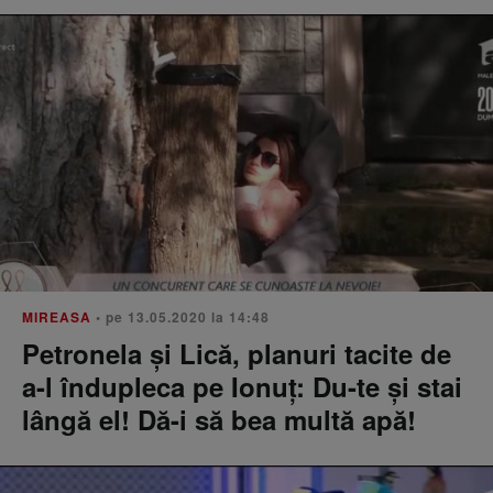
MIREASA
• pe 13.05.2020 la 14:48
Petronela și Lică, planuri tacite de
a-l îndupleca pe Ionuț: Du-te și stai
lângă el! Dă-i să bea multă apă!