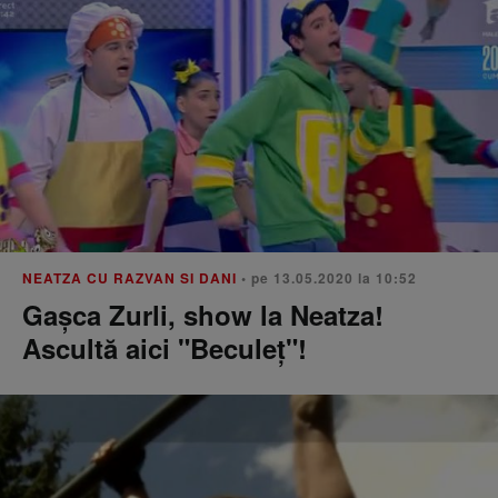
NEATZA CU RAZVAN SI DANI
• pe 13.05.2020 la 10:52
Gașca Zurli, show la Neatza!
Ascultă aici "Beculeț"!