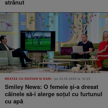
strănut
NEATZA CU RAZVAN SI DANI
• pe 22.05.2020 la 10:25
Smiley News: O femeie și-a dresat
câinele să-i alerge soțul cu furtunul
cu apă