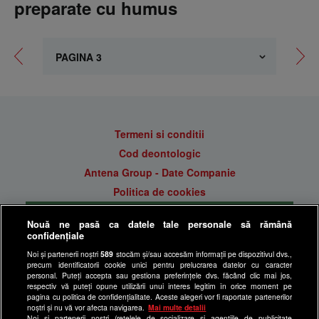
preparate cu humus
Termeni si conditii
Cod deontologic
Antena Group - Date Companie
Politica de cookies
Gestionați preferințele
Nouă ne pasă ca datele tale personale să rămână
Politica de confidentialitate
confidențiale
Anunturi gratuite pe Lajumate.ro
Noi și partenerii noștri
589
stocăm și/sau accesăm informații pe dispozitivul dvs.,
precum identificatorii cookie unici pentru prelucrarea datelor cu caracter
Ultimele Stiri
personal. Puteți accepta sau gestiona preferințele dvs. făcând clic mai jos,
respectiv vă puteți opune utilizării unui interes legitim în orice moment pe
Program Happy Channel
pagina cu politica de confidențialitate. Aceste alegeri vor fi raportate partenerilor
noștri și nu vă vor afecta navigarea.
Mai multe detalii
Echipa editorială
Noi si partenerii nostri (retelele de socializare si agentiile de publicitate