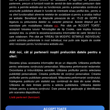
partenere, precum si furnizorii nostri de servicii de date analitice) prelucram date
Site-uri Antena Group
pentru a permite website-ului sa functioneze, pentru a personaliza continutul si
anunturile publicitare afisate in functie de interesele si/sau profilul dvs., pentru a
a1.ro
va oferi functionalitati aferente retelelor de socializare si pentru a analiza traficul
pe website. Beneficiati de drepturile prevazute de art. 15-22 din GDPR in
antenastars.ro
legatura cu prelucrarea datelor cu caracter personal. Aceste drepturi pot fi
exercitate prin modalitatea indicata
aici
. Prin click pe “ACCEPT TOATE”,
as.ro
acceptati folosirea tuturor Tehnologiilor de tip Cookie, care implica inclusiv
catine.ro
acceptul dvs. cu privire la stocarea/accesarea informatiilor de catre Vendor-ii cu
care colaboram. Prin click pe “VREAU SA MODIFIC SETARILE INDIVIDUAL”
chefi.ro
puteti schimba preferintele in mod individual, mai putin cele legate de cookie
strict necesare pentru functionarea website-ului.
deparinti.ro
Atât noi, cât și partenerii noștri prelucrăm datele pentru a
medicool.ro
oferi:
observatornews.ro
Stocarea și/sau accesarea informațiilor de pe un dispozitiv. Utilizarea profilurilor
spynews.ro
pentru selectarea conținutului personalizat. Măsurarea performanței reclamelor.
Dezvoltarea și îmbunătățirea serviciilor. Utilizarea profilurilor pentru selectarea
useit.ro
publicității personalizate. Crearea profilurilor de conținut personalizat. Crearea
profilurilor pentru publicitate personalizată. Măsurarea performanței conținutului.
retetefeldefel.ro
Înțelegerea publicului prin statistici sau combinații de date din surse diferite.
Utilizarea de date limitate pentru a selecta publicitatea. Utilizarea datelor
zutv.ro
limitate pentru a selecta conținutul. Date precise de geolocație și identificarea
Trends AntenaPLAY
prin scanarea dispozitivului.
x
Listă parteneri (furnizori)
AntenaPLAY
ACCEPT TOATE
Acest site este creat si administrat de Digital Antena Group.