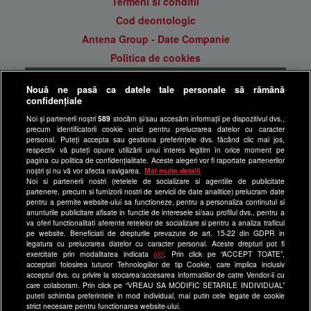
Termeni si conditii
Cod deontologic
Antena Group - Date Companie
Politica de cookies
Gestionați preferințele
Nouă ne pasă ca datele tale personale să rămână
Politica de confidentialitate
confidențiale
Anunturi gratuite pe Lajumate.ro
Noi și partenerii noștri
589
stocăm și/sau accesăm informații pe dispozitivul dvs.,
precum identificatorii cookie unici pentru prelucrarea datelor cu caracter
Ultimele Stiri
personal. Puteți accepta sau gestiona preferințele dvs. făcând clic mai jos,
respectiv vă puteți opune utilizării unui interes legitim în orice moment pe
Program Happy Channel
pagina cu politica de confidențialitate. Aceste alegeri vor fi raportate partenerilor
noștri și nu vă vor afecta navigarea.
Mai multe detalii
Echipa editorială
Noi si partenerii nostri (retelele de socializare si agentiile de publicitate
partenere, precum si furnizorii nostri de servicii de date analitice) prelucram date
Site-uri Antena Group
pentru a permite website-ului sa functioneze, pentru a personaliza continutul si
anunturile publicitare afisate in functie de interesele si/sau profilul dvs., pentru a
a1.ro
va oferi functionalitati aferente retelelor de socializare si pentru a analiza traficul
pe website. Beneficiati de drepturile prevazute de art. 15-22 din GDPR in
antenastars.ro
legatura cu prelucrarea datelor cu caracter personal. Aceste drepturi pot fi
exercitate prin modalitatea indicata
aici
. Prin click pe “ACCEPT TOATE”,
as.ro
acceptati folosirea tuturor Tehnologiilor de tip Cookie, care implica inclusiv
catine.ro
acceptul dvs. cu privire la stocarea/accesarea informatiilor de catre Vendor-ii cu
care colaboram. Prin click pe “VREAU SA MODIFIC SETARILE INDIVIDUAL”
chefi.ro
puteti schimba preferintele in mod individual, mai putin cele legate de cookie
strict necesare pentru functionarea website-ului.