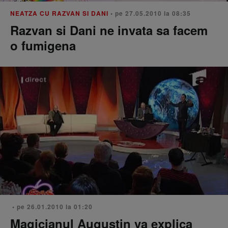
NEATZA CU RAZVAN SI DANI
• pe 27.05.2010 la 08:35
Razvan si Dani ne invata sa facem
o fumigena
• pe 26.01.2010 la 01:20
Magicianul Augustin va explica