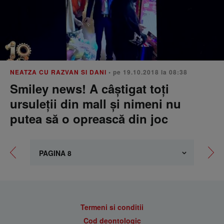
NEATZA CU RAZVAN SI DANI
• pe 19.10.2018 la 08:38
Smiley news! A câștigat toți
ursuleții din mall și nimeni nu
putea să o oprească din joc
Termeni si conditii
Cod deontologic