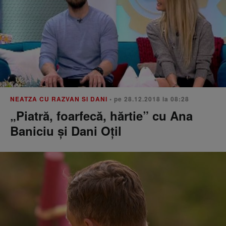
NEATZA CU RAZVAN SI DANI
• pe 28.12.2018 la 08:28
„Piatră, foarfecă, hărtie” cu Ana
Baniciu și Dani Oțil