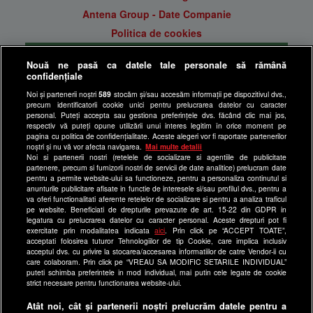
Antena Group - Date Companie
Politica de cookies
Gestionați preferințele
Nouă ne pasă ca datele tale personale să rămână
Politica de confidentialitate
confidențiale
Anunturi gratuite pe Lajumate.ro
Noi și partenerii noștri
589
stocăm și/sau accesăm informații pe dispozitivul dvs.,
precum identificatorii cookie unici pentru prelucrarea datelor cu caracter
Ultimele Stiri
personal. Puteți accepta sau gestiona preferințele dvs. făcând clic mai jos,
respectiv vă puteți opune utilizării unui interes legitim în orice moment pe
Program Happy Channel
pagina cu politica de confidențialitate. Aceste alegeri vor fi raportate partenerilor
noștri și nu vă vor afecta navigarea.
Mai multe detalii
Echipa editorială
Noi si partenerii nostri (retelele de socializare si agentiile de publicitate
partenere, precum si furnizorii nostri de servicii de date analitice) prelucram date
Site-uri Antena Group
pentru a permite website-ului sa functioneze, pentru a personaliza continutul si
anunturile publicitare afisate in functie de interesele si/sau profilul dvs., pentru a
a1.ro
va oferi functionalitati aferente retelelor de socializare si pentru a analiza traficul
pe website. Beneficiati de drepturile prevazute de art. 15-22 din GDPR in
antenastars.ro
legatura cu prelucrarea datelor cu caracter personal. Aceste drepturi pot fi
exercitate prin modalitatea indicata
aici
. Prin click pe “ACCEPT TOATE”,
as.ro
acceptati folosirea tuturor Tehnologiilor de tip Cookie, care implica inclusiv
catine.ro
acceptul dvs. cu privire la stocarea/accesarea informatiilor de catre Vendor-ii cu
care colaboram. Prin click pe “VREAU SA MODIFIC SETARILE INDIVIDUAL”
chefi.ro
puteti schimba preferintele in mod individual, mai putin cele legate de cookie
strict necesare pentru functionarea website-ului.
deparinti.ro
Atât noi, cât și partenerii noștri prelucrăm datele pentru a
medicool.ro