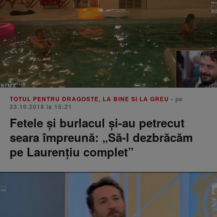
TOTUL PENTRU DRAGOSTE, LA BINE SI LA GREU
• pe
23.10.2018 la 15:21
Fetele și burlacul și-au petrecut
seara împreună: „Să-l dezbrăcăm
pe Laurențiu complet”