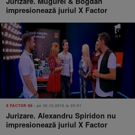
Jurizare. Mugurel & Bogdan
impresionează juriul X Factor
X FACTOR S6
• pe 28.10.2016 la 20:51
Jurizare. Alexandru Spiridon nu
impresionează juriul X Factor