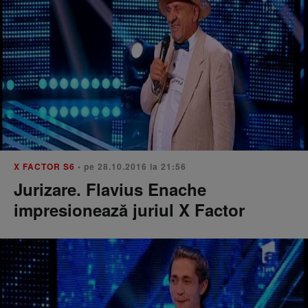
X FACTOR S6
• pe 28.10.2016 la 21:56
Jurizare. Flavius Enache
impresionează juriul X Factor