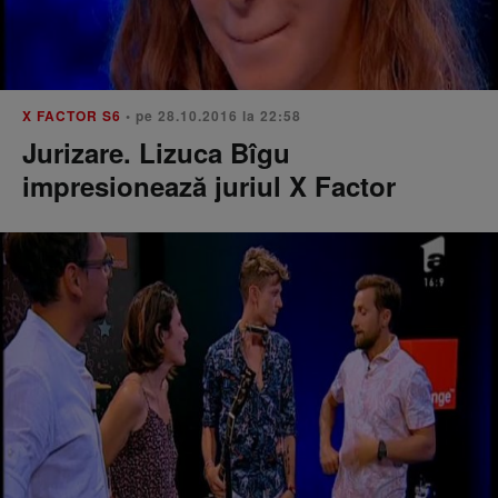
X FACTOR S6
• pe 28.10.2016 la 22:58
Jurizare. Lizuca Bîgu
impresionează juriul X Factor