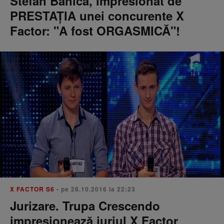
Stefan Banică, impresionat de
PRESTAŢIA unei concurente X
Factor: "A fost ORGASMICĂ"!
X FACTOR S6
• pe 28.10.2016 la 22:23
Jurizare. Trupa Crescendo
impresionează juriul X Factor