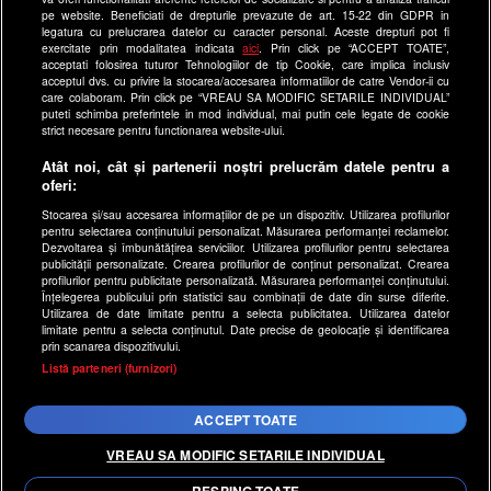
pe website. Beneficiati de drepturile prevazute de art. 15-22 din GDPR in
antenastars.ro
legatura cu prelucrarea datelor cu caracter personal. Aceste drepturi pot fi
exercitate prin modalitatea indicata
aici
. Prin click pe “ACCEPT TOATE”,
as.ro
acceptati folosirea tuturor Tehnologiilor de tip Cookie, care implica inclusiv
catine.ro
acceptul dvs. cu privire la stocarea/accesarea informatiilor de catre Vendor-ii cu
care colaboram. Prin click pe “VREAU SA MODIFIC SETARILE INDIVIDUAL”
chefi.ro
puteti schimba preferintele in mod individual, mai putin cele legate de cookie
strict necesare pentru functionarea website-ului.
deparinti.ro
Atât noi, cât și partenerii noștri prelucrăm datele pentru a
medicool.ro
oferi:
observatornews.ro
Stocarea și/sau accesarea informațiilor de pe un dispozitiv. Utilizarea profilurilor
spynews.ro
pentru selectarea conținutului personalizat. Măsurarea performanței reclamelor.
Dezvoltarea și îmbunătățirea serviciilor. Utilizarea profilurilor pentru selectarea
useit.ro
publicității personalizate. Crearea profilurilor de conținut personalizat. Crearea
profilurilor pentru publicitate personalizată. Măsurarea performanței conținutului.
retetefeldefel.ro
Înțelegerea publicului prin statistici sau combinații de date din surse diferite.
Utilizarea de date limitate pentru a selecta publicitatea. Utilizarea datelor
zutv.ro
limitate pentru a selecta conținutul. Date precise de geolocație și identificarea
Trends AntenaPLAY
prin scanarea dispozitivului.
x
Listă parteneri (furnizori)
AntenaPLAY
ACCEPT TOATE
Acest site este creat si administrat de Digital Antena Group.
Toate drepturile rezervate.
VREAU SA MODIFIC SETARILE INDIVIDUAL
RESPING TOATE