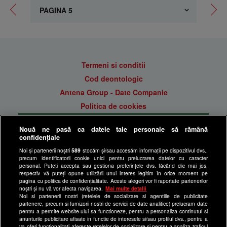
Termeni si conditii
Cod deontologic
Antena Group - Date Companie
Politica de cookies
Gestionați preferințele
Nouă ne pasă ca datele tale personale să rămână
Politica de confidentialitate
confidențiale
Anunturi gratuite pe Lajumate.ro
Noi și partenerii noștri
589
stocăm și/sau accesăm informații pe dispozitivul dvs.,
precum identificatorii cookie unici pentru prelucrarea datelor cu caracter
Ultimele Stiri
personal. Puteți accepta sau gestiona preferințele dvs. făcând clic mai jos,
respectiv vă puteți opune utilizării unui interes legitim în orice moment pe
Program Happy Channel
pagina cu politica de confidențialitate. Aceste alegeri vor fi raportate partenerilor
noștri și nu vă vor afecta navigarea.
Mai multe detalii
Echipa editorială
Noi si partenerii nostri (retelele de socializare si agentiile de publicitate
partenere, precum si furnizorii nostri de servicii de date analitice) prelucram date
Site-uri Antena Group
pentru a permite website-ului sa functioneze, pentru a personaliza continutul si
anunturile publicitare afisate in functie de interesele si/sau profilul dvs., pentru a
a1.ro
va oferi functionalitati aferente retelelor de socializare si pentru a analiza traficul