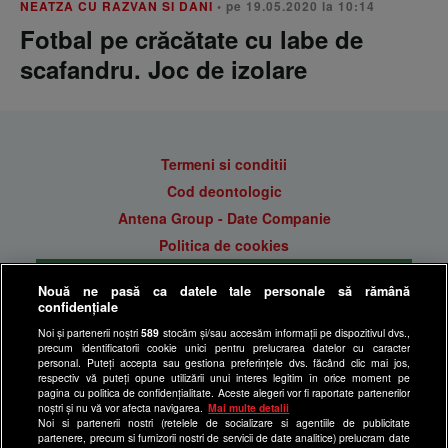
NEATZA CU RAZVAN SI DANI
• pe 19.05.2020 la 10:14
Fotbal pe crăcătate cu labe de
scafandru. Joc de izolare
Termeni si conditii
Cod deontologic
Antena Group - Date Companie
Politica de cookies
Gestionați preferințele
Nouă ne pasă ca datele tale personale să rămână
Politica de confidentialitate
confidențiale
Anunturi gratuite pe Lajumate.ro
Noi și partenerii noștri
589
stocăm și/sau accesăm informații pe dispozitivul dvs.,
precum identificatorii cookie unici pentru prelucrarea datelor cu caracter
Ultimele Stiri
personal. Puteți accepta sau gestiona preferințele dvs. făcând clic mai jos,
respectiv vă puteți opune utilizării unui interes legitim în orice moment pe
Program Happy Channel
pagina cu politica de confidențialitate. Aceste alegeri vor fi raportate partenerilor
noștri și nu vă vor afecta navigarea.
Mai multe detalii
Echipa editorială
Noi si partenerii nostri (retelele de socializare si agentiile de publicitate
partenere, precum si furnizorii nostri de servicii de date analitice) prelucram date