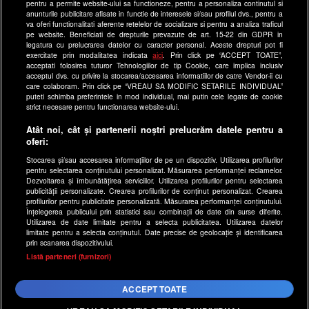
Site-uri Antena Group
pentru a permite website-ului sa functioneze, pentru a personaliza continutul si
anunturile publicitare afisate in functie de interesele si/sau profilul dvs., pentru a
a1.ro
va oferi functionalitati aferente retelelor de socializare si pentru a analiza traficul
pe website. Beneficiati de drepturile prevazute de art. 15-22 din GDPR in
antenastars.ro
legatura cu prelucrarea datelor cu caracter personal. Aceste drepturi pot fi
exercitate prin modalitatea indicata
aici
. Prin click pe “ACCEPT TOATE”,
as.ro
acceptati folosirea tuturor Tehnologiilor de tip Cookie, care implica inclusiv
catine.ro
acceptul dvs. cu privire la stocarea/accesarea informatiilor de catre Vendor-ii cu
care colaboram. Prin click pe “VREAU SA MODIFIC SETARILE INDIVIDUAL”
chefi.ro
puteti schimba preferintele in mod individual, mai putin cele legate de cookie
strict necesare pentru functionarea website-ului.
deparinti.ro
Atât noi, cât și partenerii noștri prelucrăm datele pentru a
medicool.ro
oferi:
observatornews.ro
Stocarea și/sau accesarea informațiilor de pe un dispozitiv. Utilizarea profilurilor
spynews.ro
pentru selectarea conținutului personalizat. Măsurarea performanței reclamelor.
Dezvoltarea și îmbunătățirea serviciilor. Utilizarea profilurilor pentru selectarea
useit.ro
publicității personalizate. Crearea profilurilor de conținut personalizat. Crearea
profilurilor pentru publicitate personalizată. Măsurarea performanței conținutului.
retetefeldefel.ro
Înțelegerea publicului prin statistici sau combinații de date din surse diferite.
Utilizarea de date limitate pentru a selecta publicitatea. Utilizarea datelor
zutv.ro
limitate pentru a selecta conținutul. Date precise de geolocație și identificarea
Trends AntenaPLAY
prin scanarea dispozitivului.
x
Listă parteneri (furnizori)
AntenaPLAY
ACCEPT TOATE
Acest site este creat si administrat de Digital Antena Group.
Toate drepturile rezervate.