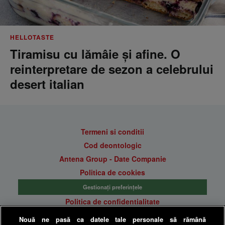
HELLOTASTE
Tiramisu cu lămâie și afine. O
reinterpretare de sezon a celebrului
desert italian
Termeni si conditii
Cod deontologic
Antena Group - Date Companie
Politica de cookies
Gestionați preferințele
Politica de confidentialitate
Anunturi gratuite pe Lajumate.ro
Nouă ne pasă ca datele tale personale să rămână