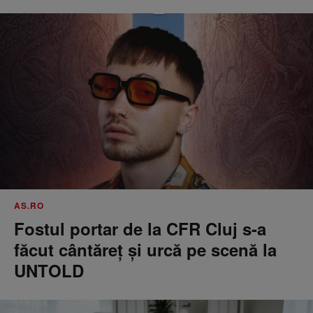
AS.RO
Fostul portar de la CFR Cluj s-a
făcut cântăreţ şi urcă pe scenă la
UNTOLD