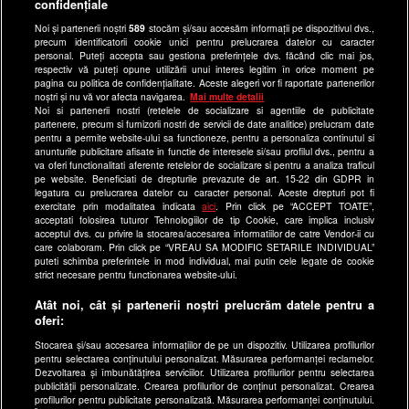
confidențiale
Ultimele Stiri
Noi și partenerii noștri
589
stocăm și/sau accesăm informații pe dispozitivul dvs.,
Program Happy Channel
precum identificatorii cookie unici pentru prelucrarea datelor cu caracter
Echipa editorială
personal. Puteți accepta sau gestiona preferințele dvs. făcând clic mai jos,
respectiv vă puteți opune utilizării unui interes legitim în orice moment pe
pagina cu politica de confidențialitate. Aceste alegeri vor fi raportate partenerilor
Site-uri Antena Group
noștri și nu vă vor afecta navigarea.
Mai multe detalii
Noi si partenerii nostri (retelele de socializare si agentiile de publicitate
a1.ro
partenere, precum si furnizorii nostri de servicii de date analitice) prelucram date
pentru a permite website-ului sa functioneze, pentru a personaliza continutul si
antenastars.ro
anunturile publicitare afisate in functie de interesele si/sau profilul dvs., pentru a
as.ro
va oferi functionalitati aferente retelelor de socializare si pentru a analiza traficul
pe website. Beneficiati de drepturile prevazute de art. 15-22 din GDPR in
catine.ro
legatura cu prelucrarea datelor cu caracter personal. Aceste drepturi pot fi
exercitate prin modalitatea indicata
aici
. Prin click pe “ACCEPT TOATE”,
chefi.ro
acceptati folosirea tuturor Tehnologiilor de tip Cookie, care implica inclusiv
acceptul dvs. cu privire la stocarea/accesarea informatiilor de catre Vendor-ii cu
deparinti.ro
care colaboram. Prin click pe “VREAU SA MODIFIC SETARILE INDIVIDUAL”
puteti schimba preferintele in mod individual, mai putin cele legate de cookie
medicool.ro
strict necesare pentru functionarea website-ului.
observatornews.ro
Atât noi, cât și partenerii noștri prelucrăm datele pentru a
spynews.ro
oferi:
useit.ro
Stocarea și/sau accesarea informațiilor de pe un dispozitiv. Utilizarea profilurilor
pentru selectarea conținutului personalizat. Măsurarea performanței reclamelor.
retetefeldefel.ro
Dezvoltarea și îmbunătățirea serviciilor. Utilizarea profilurilor pentru selectarea
zutv.ro
publicității personalizate. Crearea profilurilor de conținut personalizat. Crearea
profilurilor pentru publicitate personalizată. Măsurarea performanței conținutului.