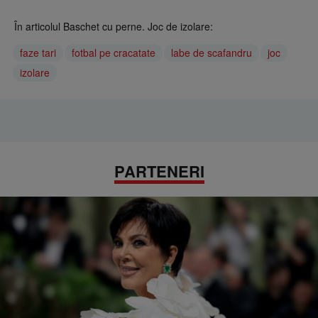
În articolul Baschet cu perne. Joc de izolare:
faze tari
fotbal pe cracatate
labe de scafandru
joc
izolare
PARTENERI