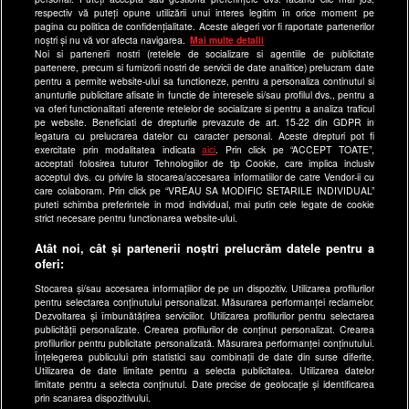
respectiv vă puteți opune utilizării unui interes legitim în orice moment pe
Program Happy Channel
pagina cu politica de confidențialitate. Aceste alegeri vor fi raportate partenerilor
noștri și nu vă vor afecta navigarea.
Mai multe detalii
Echipa editorială
Noi si partenerii nostri (retelele de socializare si agentiile de publicitate
partenere, precum si furnizorii nostri de servicii de date analitice) prelucram date
Site-uri Antena Group
pentru a permite website-ului sa functioneze, pentru a personaliza continutul si
anunturile publicitare afisate in functie de interesele si/sau profilul dvs., pentru a
a1.ro
va oferi functionalitati aferente retelelor de socializare si pentru a analiza traficul
pe website. Beneficiati de drepturile prevazute de art. 15-22 din GDPR in
antenastars.ro
legatura cu prelucrarea datelor cu caracter personal. Aceste drepturi pot fi
exercitate prin modalitatea indicata
aici
. Prin click pe “ACCEPT TOATE”,
as.ro
acceptati folosirea tuturor Tehnologiilor de tip Cookie, care implica inclusiv
catine.ro
acceptul dvs. cu privire la stocarea/accesarea informatiilor de catre Vendor-ii cu
care colaboram. Prin click pe “VREAU SA MODIFIC SETARILE INDIVIDUAL”
chefi.ro
puteti schimba preferintele in mod individual, mai putin cele legate de cookie
strict necesare pentru functionarea website-ului.
deparinti.ro
Atât noi, cât și partenerii noștri prelucrăm datele pentru a
medicool.ro
oferi:
observatornews.ro
Stocarea și/sau accesarea informațiilor de pe un dispozitiv. Utilizarea profilurilor
spynews.ro
pentru selectarea conținutului personalizat. Măsurarea performanței reclamelor.
Dezvoltarea și îmbunătățirea serviciilor. Utilizarea profilurilor pentru selectarea
useit.ro
publicității personalizate. Crearea profilurilor de conținut personalizat. Crearea
profilurilor pentru publicitate personalizată. Măsurarea performanței conținutului.
retetefeldefel.ro
Înțelegerea publicului prin statistici sau combinații de date din surse diferite.
Utilizarea de date limitate pentru a selecta publicitatea. Utilizarea datelor
zutv.ro
limitate pentru a selecta conținutul. Date precise de geolocație și identificarea
Trends AntenaPLAY
prin scanarea dispozitivului.