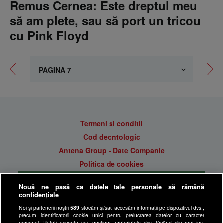
Remus Cernea: Este dreptul meu
să am plete, sau să port un tricou
cu Pink Floyd
Termeni si conditii
Cod deontologic
Antena Group - Date Companie
Politica de cookies
Gestionați preferințele
Nouă ne pasă ca datele tale personale să rămână
Politica de confidentialitate
confidențiale
Anunturi gratuite pe Lajumate.ro
Noi și partenerii noștri
589
stocăm și/sau accesăm informații pe dispozitivul dvs.,
precum identificatorii cookie unici pentru prelucrarea datelor cu caracter
Ultimele Stiri
personal. Puteți accepta sau gestiona preferințele dvs. făcând clic mai jos,