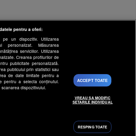
datele pentru a oferi:
 pe un dispozitiv. Utilizarea
lui personalizat. Măsurarea
tățirea serviciilor. Utilizarea
nalizate. Crearea profilurilor de
ntru publicitate personalizată.
a publicului prin statistici sau
area de date limitate pentru a
ACCEPT TOATE
ate pentru a selecta conținutul.
 scanarea dispozitivului.
VREAU SA MODIFIC
SETARILE INDIVIDUAL
s
Gestionați preferințele
py Channel
Echipa editorială
RESPING TOATE