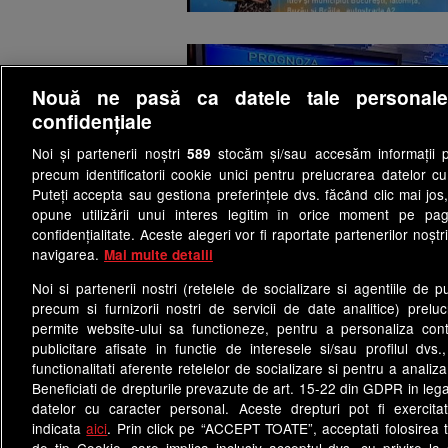
Nouă ne pasă ca datele tale personal
confidențiale
Noi și partenerii noștri
stocăm și/sau accesăm informații pe
589
precum identificatorii cookie unici pentru prelucrarea datelor c
Puteți accepta sau gestiona preferințele dvs. făcând clic mai jos,
opune utilizării unui interes legitim în orice moment pe pag
confidențialitate. Aceste alegeri vor fi raportate partenerilor noștr
1
2
3
navigarea.
Mai multe detalii
Noi si partenerii nostri (retelele de socializare si agentiile de p
precum si furnizorii nostri de servicii de date analitice) prel
permite website-ului sa functioneze, pentru a personaliza conti
publicitare afisate in functie de interesele si/sau profilul dvs
functionalitati aferente retelelor de socializare si pentru a analiza
Termeni si conditii
Cod deon
Beneficiati de drepturile prevazute de art. 15-22 din GDPR in leg
Politica de confidentialitate
datelor cu caracter personal. Aceste drepturi pot fi exercita
indicata
aici
. Prin click pe “ACCEPT TOATE”, acceptati folosirea t