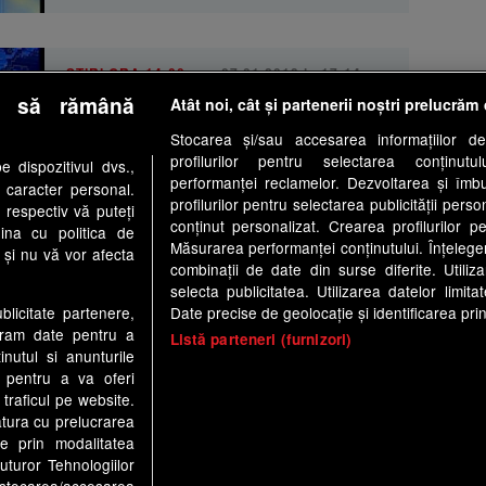
STIRI ORA 14:00
• pe 07.01.2013 la 17:14
e să rămână
Vine gerul! Află prognoza
Atât noi, cât și partenerii noștri prelucrăm 
pentru 7-9 ianuarie
Stocarea și/sau accesarea informațiilor de
profilurilor pentru selectarea conținutu
 dispozitivul dvs.,
performanței reclamelor. Dezvoltarea și îmbună
u caracter personal.
profilurilor pentru selectarea publicității perso
 respectiv vă puteți
conținut personalizat. Crearea profilurilor pe
ina cu politica de
Măsurarea performanței conținutului. Înțelegere
i și nu vă vor afecta
combinații de date din surse diferite. Utiliz
selecta publicitatea. Utilizarea datelor limit
Date precise de geolocație și identificarea prin
ublicitate partenere,
ucram date pentru a
Listă parteneri (furnizori)
nutul si anunturile
., pentru a va oferi
 traficul pe website.
tologic
Antena Group - Date Companie
Politica de cookie
atura cu prelucrarea
Anunturi gratuite pe Lajumate.ro
Ultimele Stiri
Program Hap
te prin modalitatea
uturor Tehnologiilor