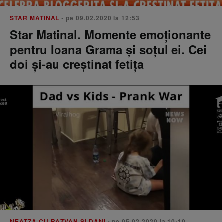
STAR MATINAL
• pe 09.02.2020 la 12:53
Star Matinal. Momente emoționante
pentru Ioana Grama și soțul ei. Cei
doi și-au creștinat fetița
NEATZA CU RAZVAN SI DANI
• pe 05.02.2020 la 10:10