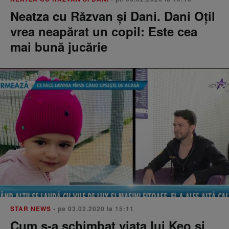
Neatza cu Răzvan și Dani. Dani Oțil
vrea neapărat un copil: Este cea
mai bună jucărie
STAR NEWS
• pe 03.02.2020 la 15:11
Cum s-a schimbat viaţa lui Keo şi