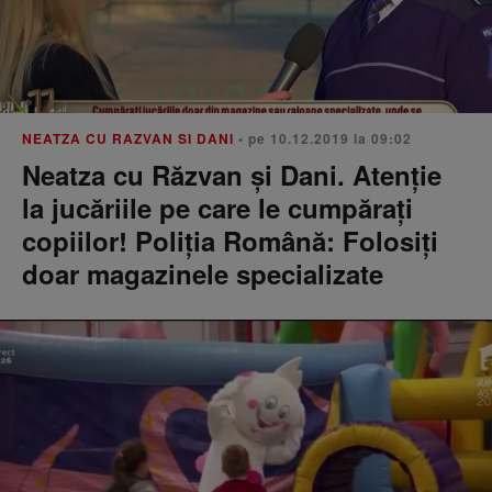
NEATZA CU RAZVAN SI DANI
• pe 10.12.2019 la 09:02
Neatza cu Răzvan și Dani. Atenție
la jucăriile pe care le cumpărați
copiilor! Poliția Română: Folosiți
doar magazinele specializate