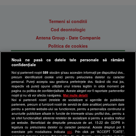
Termeni si conditii
Cod deontologic
Antena Group - Date Companie
Politica de cookies
Gestionați preferințele
Nouă ne pasă ca datele tale personale să rămână
Politica de confidentialitate
confidențiale
Anunturi gratuite pe Lajumate.ro
Noi și partenerii noștri
589
stocăm și/sau accesăm informații pe dispozitivul dvs.,
precum identificatorii cookie unici pentru prelucrarea datelor cu caracter
Ultimele Stiri
personal. Puteți accepta sau gestiona preferințele dvs. făcând clic mai jos,
respectiv vă puteți opune utilizării unui interes legitim în orice moment pe
Program Happy Channel
pagina cu politica de confidențialitate. Aceste alegeri vor fi raportate partenerilor
noștri și nu vă vor afecta navigarea.
Mai multe detalii
Echipa editorială
Noi si partenerii nostri (retelele de socializare si agentiile de publicitate
partenere, precum si furnizorii nostri de servicii de date analitice) prelucram date
Site-uri Antena Group
pentru a permite website-ului sa functioneze, pentru a personaliza continutul si
anunturile publicitare afisate in functie de interesele si/sau profilul dvs., pentru a
a1.ro
va oferi functionalitati aferente retelelor de socializare si pentru a analiza traficul
pe website. Beneficiati de drepturile prevazute de art. 15-22 din GDPR in
antenastars.ro
legatura cu prelucrarea datelor cu caracter personal. Aceste drepturi pot fi
exercitate prin modalitatea indicata
aici
. Prin click pe “ACCEPT TOATE”,
as.ro