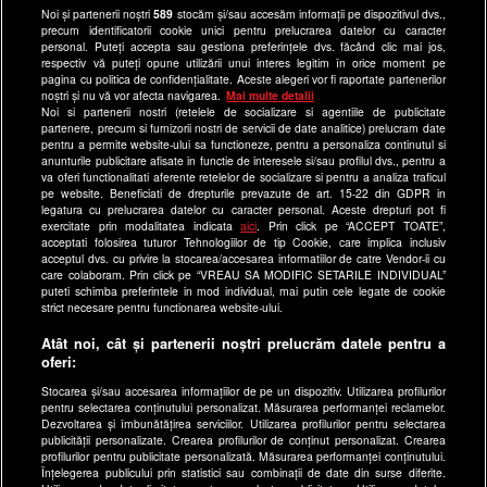
Anunturi gratuite pe Lajumate.ro
Noi și partenerii noștri
589
stocăm și/sau accesăm informații pe dispozitivul dvs.,
precum identificatorii cookie unici pentru prelucrarea datelor cu caracter
Ultimele Stiri
personal. Puteți accepta sau gestiona preferințele dvs. făcând clic mai jos,
respectiv vă puteți opune utilizării unui interes legitim în orice moment pe
Program Happy Channel
pagina cu politica de confidențialitate. Aceste alegeri vor fi raportate partenerilor
noștri și nu vă vor afecta navigarea.
Mai multe detalii
Echipa editorială
Noi si partenerii nostri (retelele de socializare si agentiile de publicitate
partenere, precum si furnizorii nostri de servicii de date analitice) prelucram date
Site-uri Antena Group
pentru a permite website-ului sa functioneze, pentru a personaliza continutul si
anunturile publicitare afisate in functie de interesele si/sau profilul dvs., pentru a
a1.ro
va oferi functionalitati aferente retelelor de socializare si pentru a analiza traficul
pe website. Beneficiati de drepturile prevazute de art. 15-22 din GDPR in
antenastars.ro
legatura cu prelucrarea datelor cu caracter personal. Aceste drepturi pot fi
exercitate prin modalitatea indicata
aici
. Prin click pe “ACCEPT TOATE”,
as.ro
acceptati folosirea tuturor Tehnologiilor de tip Cookie, care implica inclusiv
catine.ro
acceptul dvs. cu privire la stocarea/accesarea informatiilor de catre Vendor-ii cu
care colaboram. Prin click pe “VREAU SA MODIFIC SETARILE INDIVIDUAL”
chefi.ro
puteti schimba preferintele in mod individual, mai putin cele legate de cookie
strict necesare pentru functionarea website-ului.
deparinti.ro
Atât noi, cât și partenerii noștri prelucrăm datele pentru a
medicool.ro
oferi:
observatornews.ro
Stocarea și/sau accesarea informațiilor de pe un dispozitiv. Utilizarea profilurilor
spynews.ro
pentru selectarea conținutului personalizat. Măsurarea performanței reclamelor.
Dezvoltarea și îmbunătățirea serviciilor. Utilizarea profilurilor pentru selectarea
useit.ro
publicității personalizate. Crearea profilurilor de conținut personalizat. Crearea
profilurilor pentru publicitate personalizată. Măsurarea performanței conținutului.
retetefeldefel.ro
Înțelegerea publicului prin statistici sau combinații de date din surse diferite.