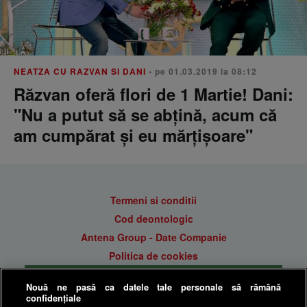
NEATZA CU RAZVAN SI DANI
• pe 01.03.2019 la 08:12
Răzvan oferă flori de 1 Martie! Dani:
"Nu a putut să se abțină, acum că
am cumpărat și eu mărțișoare"
Termeni si conditii
Cod deontologic
Antena Group - Date Companie
Politica de cookies
Gestionați preferințele
Nouă ne pasă ca datele tale personale să rămână
Politica de confidentialitate
confidențiale